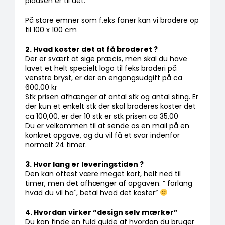
pladsen er til det.
På store emner som f.eks faner kan vi brodere op
Tobak
til 100 x 100 cm
2. Hvad koster det at få broderet ?
ØL & Spiritus
Der er svært at sige præcis, men skal du have
lavet et helt specielt logo til feks broderi på
Andre Mærker
venstre bryst, er der en engangsudgift på ca
600,00 kr
Stk prisen afhænger af antal stk og antal sting. Er
Tøj & Andre Varer
der kun et enkelt stk der skal broderes koster det
ca 100,00, er der 10 stk er stk prisen ca 35,00
Du er velkommen til at sende os en mail på en
Rodkasse/Tilbud
konkret opgave, og du vil få et svar indenfor
normalt 24 timer.
3. Hvor lang er leveringstiden ?
Den kan oftest være meget kort, helt ned til
timer, men det afhænger af opgaven. ” forlang
hvad du vil ha´, betal hvad det koster”
4. Hvordan virker “design selv mærker”
Du kan finde en fuld guide af hvordan du bruger