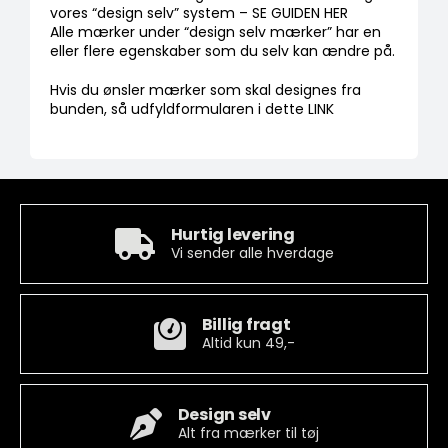
vores “design selv” system – SE GUIDEN HER
Alle mærker under “design selv mærker” har en
eller flere egenskaber som du selv kan ændre på.
Hvis du ønsler mærker som skal designes fra
bunden, så udfyldformularen i dette LINK
Hurtig levering
Vi sender alle hverdage
Billig fragt
Altid kun 49,-
Design selv
Alt fra mærker til tøj