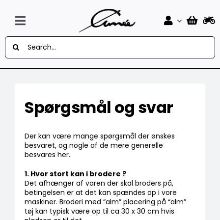
Skip
to
content
Toggle
Søg
Navigation
Forside
efter:
Design Selv Mærker
MC
Spørgsmål og svar
Knallert
Der kan være mange spørgsmål der ønskes
Auto
besvaret, og nogle af de mere generelle
besvares her.
Flag
1. Hvor stort kan i brodere ?
Det afhænger af varen der skal broders på,
betingelsen er at det kan spændes op i vore
Musik
maskiner. Broderi med “alm” placering på “alm”
tøj kan typisk være op til ca 30 x 30 cm hvis
Sport