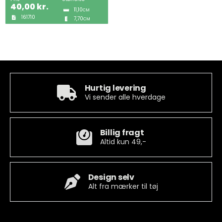
40,00
kr.
11,10
CM
161710
7,70
CM
Tobak
ØL & Spiritus
Andre Mærker
Hurtig levering
Vi sender alle hverdage
Tøj & Andre Varer
Rodkasse/Tilbud
Billig fragt
Altid kun 49,-
Design selv
Alt fra mærker til tøj