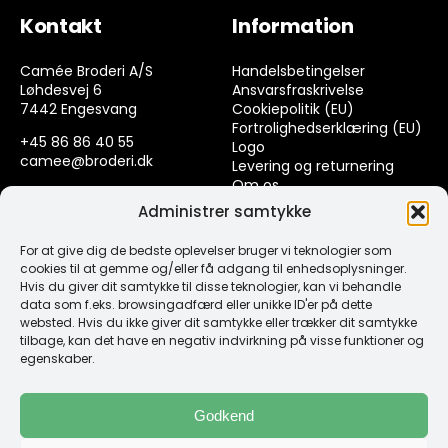
Kontakt
Information
Camée Broderi A/S
Handelsbetingelser
Løhdesvej 6
Ansvarsfraskrivelse
7442 Engesvang
Cookiepolitik (EU)
Fortrolighedserklæring (EU)
+45 86 86 40 55
Logo
camee@broderi.dk
Levering og returnering
Om os
CVR: 13910073
Kontakt
Administrer samtykke
For at give dig de bedste oplevelser bruger vi teknologier som
Links
cookies til at gemme og/eller få adgang til enhedsoplysninger.
Hvis du giver dit samtykke til disse teknologier, kan vi behandle
data som f.eks. browsingadfærd eller unikke ID'er på dette
Spørgsmål & Svar
websted. Hvis du ikke giver dit samtykke eller trækker dit samtykke
Tråd
tilbage, kan det have en negativ indvirkning på visse funktioner og
Design selv guide
egenskaber.
Konto
Godkend
Log ind