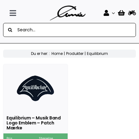
Skip
to
content
Toggle
Søg
Navigation
Forside
efter:
Design Selv Mærker
Du er her: :
Home
Produkter
Equilibrium
MC
Knallert
Auto
Flag
Equilibrium – Musik Band
Logo Emblem – Patch
Musik
Mærke
Sport
Pris
Størrelse