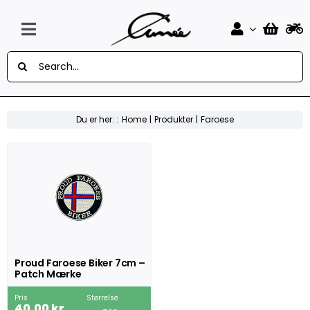
Skip
to
content
Toggle
Søg
Navigation
Forside
efter:
Design Selv Mærker
Du er her: :
Home
Produkter
Faroese
MC
Knallert
Auto
Flag
Proud Faroese Biker 7cm –
Patch Mærke
Musik
Pris
Størrelse
40,00
kr.
Sport