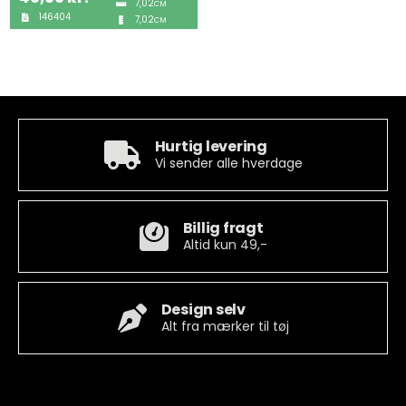
7,02
CM
146404
7,02
CM
Tobak
ØL & Spiritus
Andre Mærker
Hurtig levering
Vi sender alle hverdage
Tøj & Andre Varer
Billig fragt
Rodkasse/Tilbud
Altid kun 49,-
Design selv
Alt fra mærker til tøj