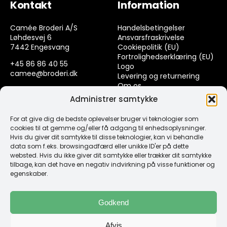
Kontakt
Information
Camée Broderi A/S
Handelsbetingelser
Løhdesvej 6
Ansvarsfraskrivelse
7442 Engesvang
Cookiepolitik (EU)
Fortrolighedserklæring (EU)
+45 86 86 40 55
Logo
camee@broderi.dk
Levering og returnering
Om os
CVR: 13910073
Kontakt
Administrer samtykke
For at give dig de bedste oplevelser bruger vi teknologier som
Links
cookies til at gemme og/eller få adgang til enhedsoplysninger.
Hvis du giver dit samtykke til disse teknologier, kan vi behandle
data som f.eks. browsingadfærd eller unikke ID'er på dette
Spørgsmål & Svar
websted. Hvis du ikke giver dit samtykke eller trækker dit samtykke
Tråd
tilbage, kan det have en negativ indvirkning på visse funktioner og
Design selv guide
egenskaber.
Konto
Godkend
Log ind
Afvis
Klub Mærker