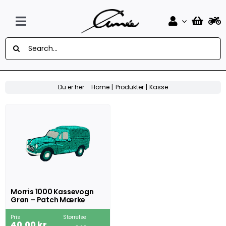
Skip
to
content
Toggle
Søg
Navigation
Forside
efter:
Design Selv Mærker
Du er her: :
Home
Produkter
Kasse
MC
Knallert
Auto
Flag
Morris 1000 Kassevogn
Grøn – Patch Mærke
Musik
Pris
Størrelse
40,00
kr.
Sport