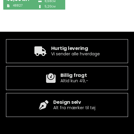
8,68
CM
48827
5,20
CM
Tobak
ØL & Spiritus
Andre Mærker
Hurtig levering
Vi sender alle hverdage
Tøj & Andre Varer
Billig fragt
Rodkasse/Tilbud
Altid kun 49,-
Design selv
Alt fra mærker til tøj