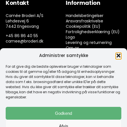
Kontakt
Information
Camée Broderi A/S
Handelsbetingelser
Løhdesvej 6
Ansvarsfraskrivelse
7442 Engesvang
Cookiepolitik (EU)
Fortrolighedserklæring (EU)
+45 86 86 40 55
Logo
camee@broderi.dk
Levering og returnering
Om os
CVR: 13910073
Kontakt
Administrer samtykke
For at give dig de bedste oplevelser bruger vi teknologier som
Links
cookies til at gemme og/eller få adgang til enhedsoplysninger.
Hvis du giver dit samtykke til disse teknologier, kan vi behandle
data som f.eks. browsingadfærd eller unikke ID'er på dette
Spørgsmål & Svar
websted. Hvis du ikke giver dit samtykke eller trækker dit samtykke
Tråd
tilbage, kan det have en negativ indvirkning på visse funktioner og
Design selv guide
egenskaber.
Konto
Godkend
Log ind
Afvis
Klub Mærker