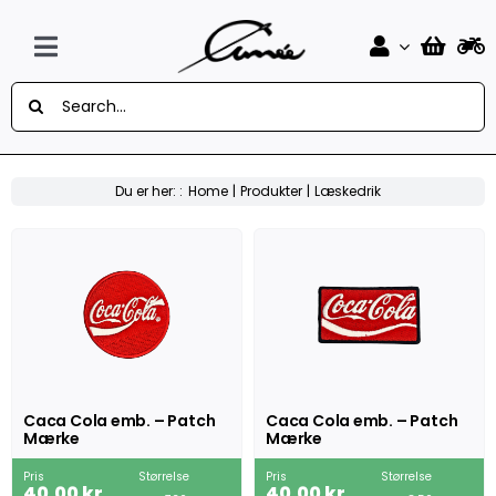
Skip
to
content
Toggle
Søg
Navigation
Forside
efter:
Design Selv Mærker
Du er her: :
Home
Produkter
Læskedrik
MC
Knallert
Auto
Flag
Caca Cola emb. – Patch
Caca Cola emb. – Patch
Mærke
Mærke
Musik
Pris
Størrelse
Pris
Størrelse
40,00
kr.
40,00
kr.
Sport