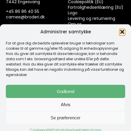
7442 Engesvang
Cookiepolitik (EU)
Fortrolighedserklæring (EU)
+45 86 86 40 55
Logo
camee@broderi.dk
Levering og returnering
Om os
CVR: 13910073
Kontakt
Administrer samtykke
For at give dig de bedste oplevelser bruger vi teknologier som
Links
cookies til at gemme og/eller få adgang til enhedsoplysninger.
Hvis du giver dit samtykke til disse teknologier, kan vi behandle
data som f.eks. browsingadfærd eller unikke ID'er på dette
Spørgsmål & Svar
websted. Hvis du ikke giver dit samtykke eller trækker dit samtykke
Tråd
tilbage, kan det have en negativ indvirkning på visse funktioner og
Design selv guide
egenskaber.
Konto
Godkend
Log ind
Afvis
Klub Mærker
Se præferencer
Cookiepolitik
Fortrolighedserklæring
Logo