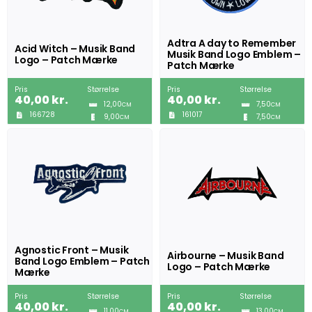
Adtra A day to Remember
Acid Witch – Musik Band
Musik Band Logo Emblem –
Logo – Patch Mærke
Patch Mærke
Pris
Størrelse
Pris
Størrelse
40,00
kr.
40,00
kr.
12,00
7,50
CM
CM
166728
161017
9,00
7,50
CM
CM
Agnostic Front – Musik
Airbourne – Musik Band
Band Logo Emblem – Patch
Logo – Patch Mærke
Mærke
Pris
Størrelse
Pris
Størrelse
40,00
kr.
40,00
kr.
11,00
13,00
CM
CM