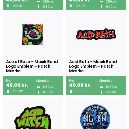
7,50
7,50
CM
CM
166015
166016
5,50
9,00
CM
CM
Ace of Base – Musik Band
Acid Bath – Musik Band
Logo Emblem – Patch
Logo Emblem – Patch
Mærke
Mærke
Pris
Størrelse
Pris
Størrelse
40,00
kr.
40,00
kr.
8,50
12,50
CM
CM
166932
166806
8,50
4,50
CM
CM