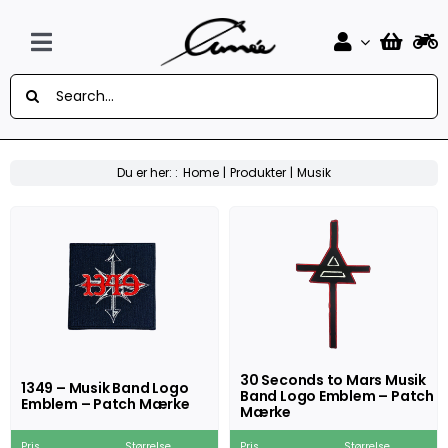
Skip
to
content
Toggle
Søg
Navigation
Forside
efter:
Design Selv Mærker
Du er her: :
Home
Produkter
Musik
MC
Knallert
Auto
Flag
30 Seconds to Mars Musik
1349 – Musik Band Logo
Band Logo Emblem – Patch
Musik
Emblem – Patch Mærke
Mærke
Sport
Pris
Størrelse
Pris
Størrelse