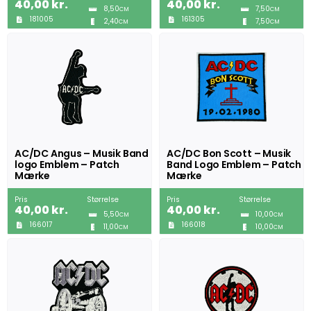
40,00
kr.
40,00
kr.
8,50
7,50
CM
CM
181005
161305
2,40
7,50
CM
CM
AC/DC Angus – Musik Band
AC/DC Bon Scott – Musik
logo Emblem – Patch
Band Logo Emblem – Patch
Mærke
Mærke
Pris
Størrelse
Pris
Størrelse
40,00
kr.
40,00
kr.
5,50
10,00
CM
CM
166017
166018
11,00
10,00
CM
CM