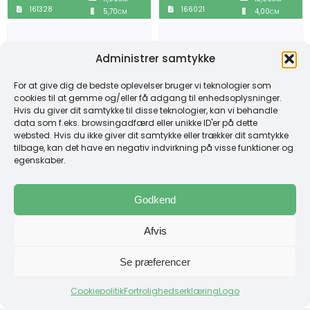
161328
166021
5,70
4,00
CM
CM
Administrer samtykke
For at give dig de bedste oplevelser bruger vi teknologier som
cookies til at gemme og/eller få adgang til enhedsoplysninger.
Hvis du giver dit samtykke til disse teknologier, kan vi behandle
data som f.eks. browsingadfærd eller unikke ID'er på dette
websted. Hvis du ikke giver dit samtykke eller trækker dit samtykke
Alestorm – Musik Band
Alice Cooper – Musik Band
tilbage, kan det have en negativ indvirkning på visse funktioner og
Logo Emblem – Patch
Logo Emblem – Patch
egenskaber.
Mærke
Mærke
Pris
Størrelse
Pris
Størrelse
40,00
kr.
40,00
kr.
Godkend
12,00
12,00
CM
CM
166022
166023
4,00
4,00
CM
CM
Afvis
Se præferencer
Cookiepolitik
Fortrolighedserklæring
Logo