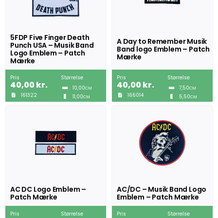
5FDP Five Finger Death
A Day to Remember Musik
Punch USA – Musik Band
Band logo Emblem – Patch
Logo Emblem – Patch
Mærke
Mærke
Pris
Størrelse
Pris
Størrelse
40,00
kr.
40,00
kr.
10,00
7,50
CM
CM
161322
166014
11,00
5,50
CM
CM
AC DC Logo Emblem –
AC/DC – Musik Band Logo
Patch Mærke
Emblem – Patch Mærke
Pris
Størrelse
Pris
Størrelse