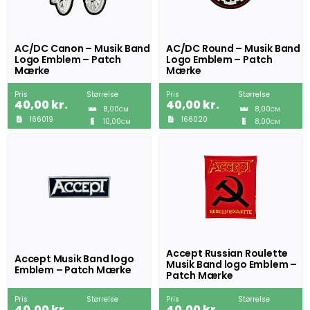
AC/DC Canon – Musik Band
AC/DC Round – Musik Band
Logo Emblem – Patch
Logo Emblem – Patch
Mærke
Mærke
Pris
Størrelse
Pris
Størrelse
40,00
kr.
40,00
kr.
8,00
8,00
CM
CM
166019
166020
10,00
8,00
CM
CM
Accept Russian Roulette
Accept Musik Band logo
Musik Band logo Emblem –
Emblem – Patch Mærke
Patch Mærke
Pris
Størrelse
Pris
Størrelse
40,00
kr.
40,00
kr.