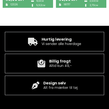
4,13
3,50
CM
CM
12326
181717
5,52
2,70
CM
CM
Tobak
ØL & Spiritus
Andre Mærker
Hurtig levering
Vi sender alle hverdage
Tøj & Andre Varer
Billig fragt
Rodkasse/Tilbud
Altid kun 49,-
Design selv
Alt fra mærker til tøj