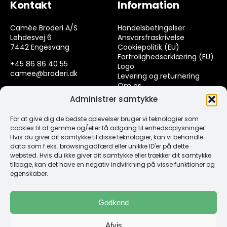
Kontakt
Information
Camée Broderi A/S
Handelsbetingelser
Løhdesvej 6
Ansvarsfraskrivelse
7442 Engesvang
Cookiepolitik (EU)
Fortrolighedserklæring (EU)
+45 86 86 40 55
Logo
camee@broderi.dk
Levering og returnering
Om os
CVR: 13910073
Kontakt
Administrer samtykke
For at give dig de bedste oplevelser bruger vi teknologier som
Links
cookies til at gemme og/eller få adgang til enhedsoplysninger.
Hvis du giver dit samtykke til disse teknologier, kan vi behandle
data som f.eks. browsingadfærd eller unikke ID'er på dette
Spørgsmål & Svar
websted. Hvis du ikke giver dit samtykke eller trækker dit samtykke
Tråd
tilbage, kan det have en negativ indvirkning på visse funktioner og
Design selv guide
egenskaber.
Konto
Godkend
Log ind
Afvis
Klub Mærker