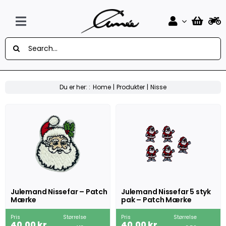
Skip
to
content
Toggle
Søg
Navigation
Forside
efter:
Design Selv Mærker
Du er her: :
Home
Produkter
Nisse
MC
Knallert
Auto
Flag
Julemand Nissefar – Patch
Julemand Nissefar 5 styk
Mærke
pak – Patch Mærke
Musik
Pris
Størrelse
Pris
Størrelse
40,00
kr.
40,00
kr.
Sport