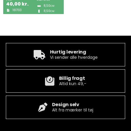
40,00
kr.
8,50
CM
161703
8,50
CM
Tobak
ØL & Spiritus
Andre Mærker
Hurtig levering
Vi sender alle hverdage
Tøj & Andre Varer
Rodkasse/Tilbud
Billig fragt
Altid kun 49,-
Design selv
Alt fra mærker til tøj