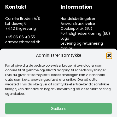
Kontakt
Information
Camée Broderi A/S
Handelsbetingelser
Løhdesvej 6
Ansvarsfraskrivelse
7442 Engesvang
Cookiepolitik (EU)
Fortrolighedserklæring (EU)
+45 86 86 40 55
Logo
camee@broderi.dk
Levering og returnering
Om os
CVR: 13910073
Kontakt
Administrer samtykke
For at give dig de bedste oplevelser bruger vi teknologier som
Links
cookies til at gemme og/eller få adgang til enhedsoplysninger.
Hvis du giver dit samtykke til disse teknologier, kan vi behandle
data som f.eks. browsingadfærd eller unikke ID'er på dette
Spørgsmål & Svar
websted. Hvis du ikke giver dit samtykke eller trækker dit samtykke
Tråd
tilbage, kan det have en negativ indvirkning på visse funktioner og
Design selv guide
egenskaber.
Konto
Godkend
Log ind