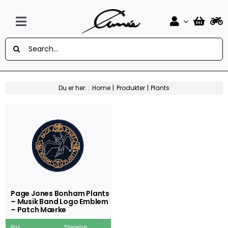
Skip
to
content
Toggle
Søg
Navigation
Forside
efter:
Design Selv Mærker
Du er her: :
Home
Produkter
Plants
MC
Knallert
Auto
Flag
Page Jones Bonham Plants
– Musik Band Logo Emblem
Musik
– Patch Mærke
Sport
Pris
Størrelse