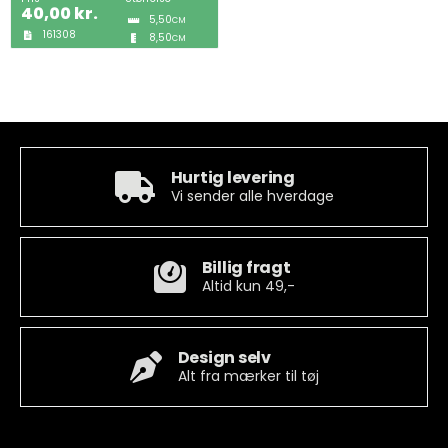
40,00
kr.
5,50
CM
161308
8,50
CM
Tobak
ØL & Spiritus
Andre Mærker
Hurtig levering
Vi sender alle hverdage
Tøj & Andre Varer
Rodkasse/Tilbud
Billig fragt
Altid kun 49,-
Design selv
Alt fra mærker til tøj