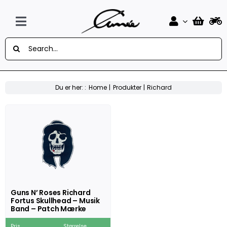
Skip
to
content
Toggle
Søg
Navigation
Forside
efter:
Design Selv Mærker
Du er her: :
Home
Produkter
Richard
MC
Knallert
Auto
Flag
Guns N’ Roses Richard
Fortus Skullhead – Musik
Musik
Band – Patch Mærke
Sport
Pris
Størrelse