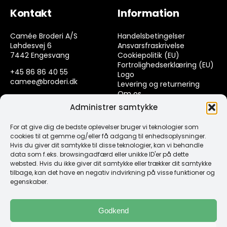
Kontakt
Information
Camée Broderi A/S
Handelsbetingelser
Løhdesvej 6
Ansvarsfraskrivelse
7442 Engesvang
Cookiepolitik (EU)
Fortrolighedserklæring (EU)
+45 86 86 40 55
Logo
camee@broderi.dk
Levering og returnering
Om os
CVR: 13910073
Kontakt
Administrer samtykke
For at give dig de bedste oplevelser bruger vi teknologier som
Links
cookies til at gemme og/eller få adgang til enhedsoplysninger.
Hvis du giver dit samtykke til disse teknologier, kan vi behandle
data som f.eks. browsingadfærd eller unikke ID'er på dette
Spørgsmål & Svar
websted. Hvis du ikke giver dit samtykke eller trækker dit samtykke
Tråd
tilbage, kan det have en negativ indvirkning på visse funktioner og
Design selv guide
egenskaber.
Konto
Godkend
Log ind