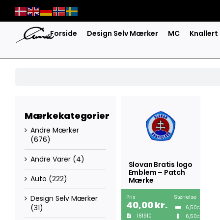
Skip
to
content
Forside
Design Selv Mærker
MC
Knallert
Mærkekategorier
Andre Mærker
(676)
Andre Varer
(4)
Slovan Bratis logo
Emblem – Patch
Auto
(222)
Mærke
Pris
Størrelse
Design Selv Mærker
40,00
kr.
(31)
6,50
CM
181910
6,50
CM