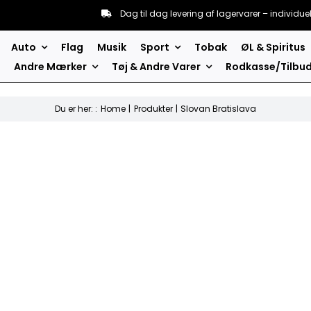
Dag til dag levering af lagervarer – individue
Auto
Flag
Musik
Sport
Tobak
ØL & Spiritus
Andre Mærker
Tøj & Andre Varer
Rodkasse/Tilbu
Du er her: :
Home
Produkter
Slovan Bratislava