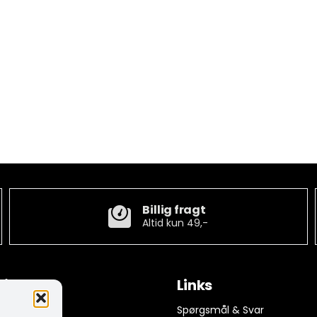
Billig fragt
Altid kun 49,-
tion
Links
ngelser
Spørgsmål & Svar