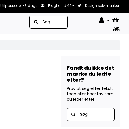
lt tilpassede 1-3 dage
Fragt altid 49,-
Design selv mærker
Søg
efter:
d
Fandt du ikke det
mærke du ledte
efter?
Prøv at søg efter tekst,
tegn eller bogstav som
du leder efter
Søg
efter: