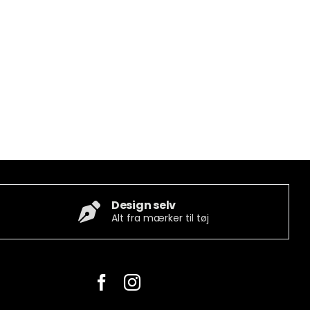
Design selv
Alt fra mærker til tøj