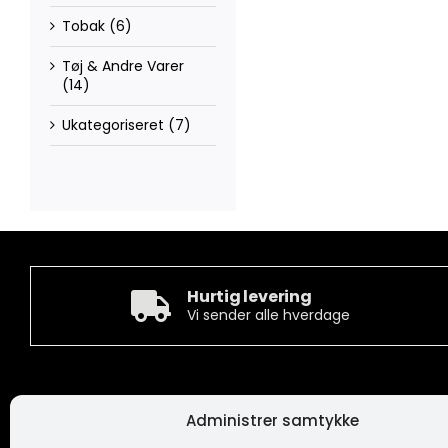
Tobak
(6)
Tøj & Andre Varer
(14)
Ukategoriseret
(7)
Hurtig levering
Vi sender alle hverdage
Kontakt
Informa
Administrer samtykke
Camée Broderi A/S
Handelsbeti