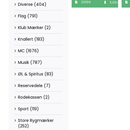
201614
5,00
CM
Diverse
(404)
Flag
(791)
Klub Mærker
(2)
Knallert
(183)
MC
(1676)
Musik
(787)
ØL & Spiritus
(83)
Reservedele
(7)
Rodekassen
(2)
Sport
(119)
Store Rygmærker
(252)