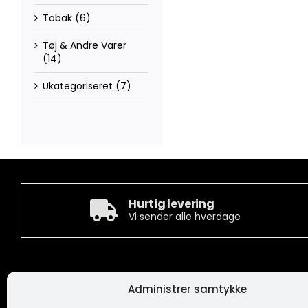
Tobak
(6)
Tøj & Andre Varer
(14)
Ukategoriseret
(7)
Hurtig levering
Vi sender alle hverdage
Kontakt
Informa
Administrer samtykke
Camée Broderi A/S
Handelsbeti