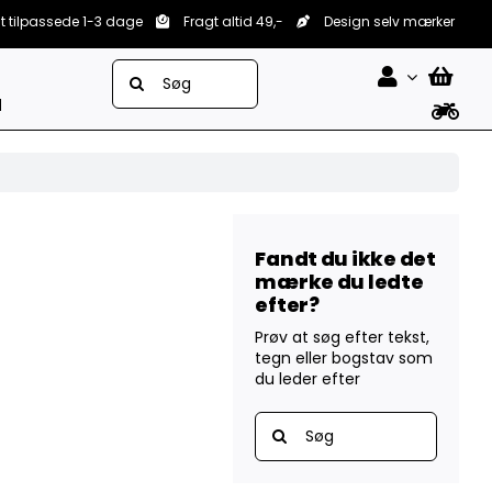
lt tilpassede 1-3 dage
Fragt altid 49,-
Design selv mærker
Søg
efter:
d
Fandt du ikke det
mærke du ledte
efter?
Prøv at søg efter tekst,
tegn eller bogstav som
du leder efter
Søg
efter: