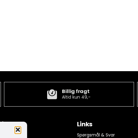
Billig fragt
Altid kun 49,-
tion
Links
ngelser
Spørgsmål & Svar