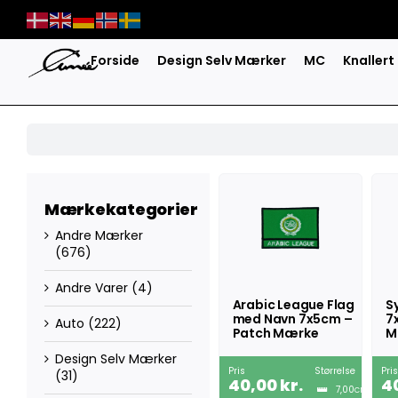
Skip
to
content
Forside
Design Selv Mærker
MC
Knallert
Mærkekategorier
Andre Mærker
(676)
Andre Varer
(4)
Arabic League Flag
S
med Navn 7x5cm –
7
Auto
(222)
Patch Mærke
M
Design Selv Mærker
Pris
Størrelse
Pri
(31)
40,00
kr.
4
7,00
CM