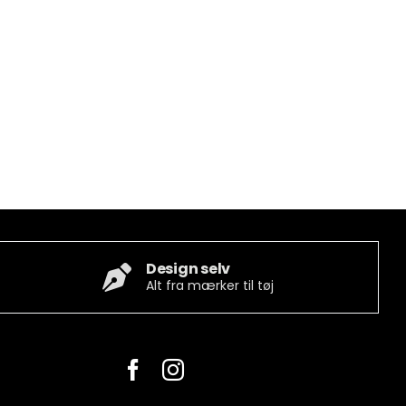
Design selv
Alt fra mærker til tøj