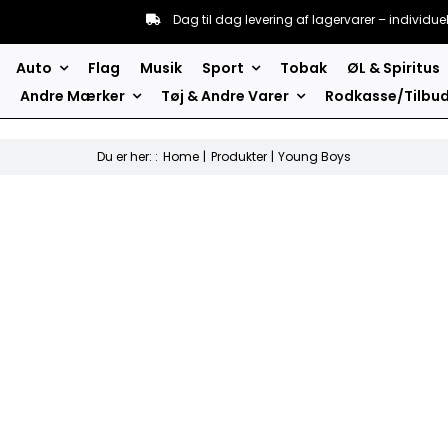
Dag til dag levering af lagervarer – individue
Auto
Flag
Musik
Sport
Tobak
ØL & Spiritus
Andre Mærker
Tøj & Andre Varer
Rodkasse/Tilbu
Du er her: :
Home
Produkter
Young Boys