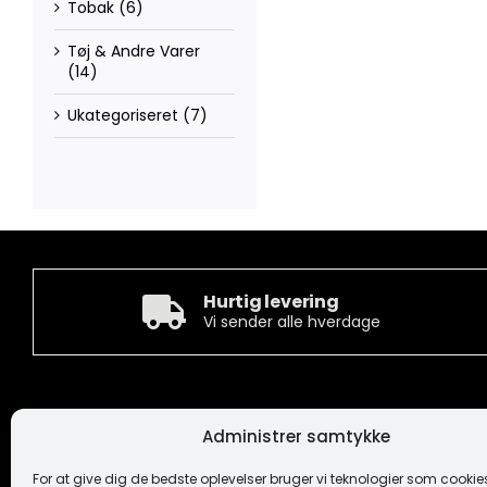
Tobak
(6)
Tøj & Andre Varer
(14)
Ukategoriseret
(7)
Hurtig levering
Vi sender alle hverdage
Kontakt
Informa
Administrer samtykke
Camée Broderi A/S
Handelsbeti
Løhdesvej 6
Ansvarsfrask
For at give dig de bedste oplevelser bruger vi teknologier som cookies 