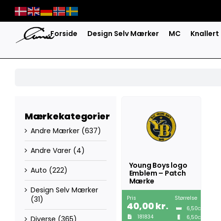
Skip
to
content
Forside
Design Selv Mærker
MC
Knallert
Mærkekategorier
Andre Mærker
(637)
Andre Varer
(4)
Young Boys logo
Auto
(222)
Emblem – Patch
Mærke
Design Selv Mærker
Pris
Størrelse
(31)
40,00
kr.
6,50
CM
181834
6,50
Diverse
(365)
CM