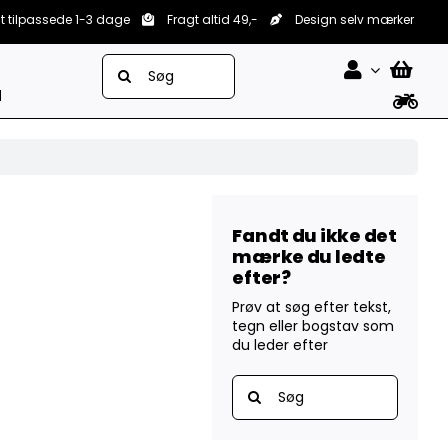
lt tilpassede 1-3 dage
Fragt altid 49,-
Design selv mærker
Søg
efter:
d
Fandt du ikke det
mærke du ledte
efter?
Prøv at søg efter tekst,
tegn eller bogstav som
du leder efter
Søg
efter: