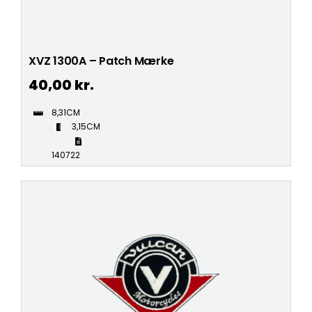
XVZ 1300A – Patch Mærke
40,00
kr.
8,31CM
3,15CM
140722