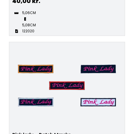
40,00
kr.
5,06CM
5,08CM
122020