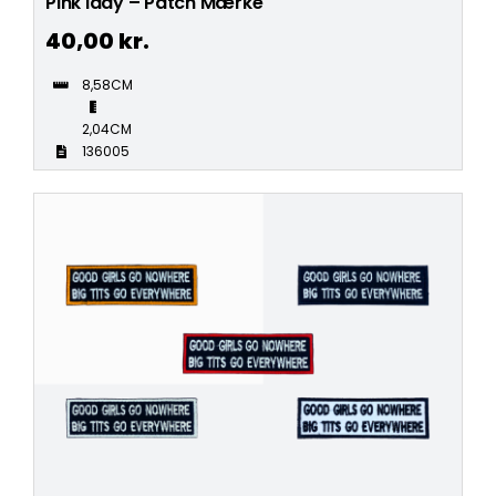
Pink lady – Patch Mærke
40,00
kr.
8,58CM
2,04CM
136005