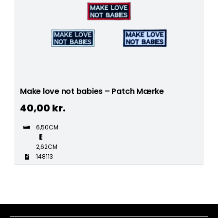
Make love not babies – Patch Mærke
40,00
kr.
6,50CM
2,62CM
148113