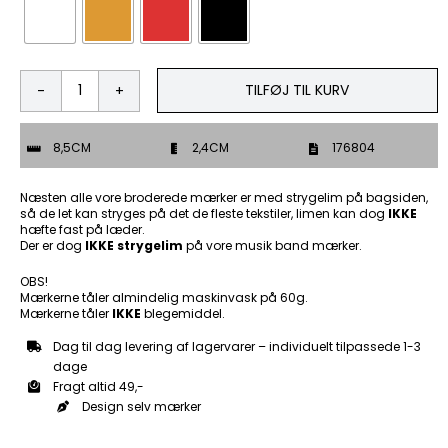
TILFØJ TIL KURV
100%
ikke
Jyde
8,5CM
2,4CM
176804
-
Patch
Mærke
Næsten alle vore broderede mærker er med strygelim på bagsiden,
antal
så de let kan stryges på det de fleste tekstiler, limen kan dog
IKKE
hæfte fast på læder.
Der er dog
IKKE strygelim
på vore musik band mærker.
OBS!
Mærkerne tåler almindelig maskinvask på 60g.
Mærkerne tåler
IKKE
blegemiddel.
Dag til dag levering af lagervarer – individuelt tilpassede 1-3
dage
Fragt altid 49,-
Design selv mærker