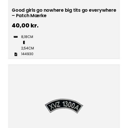
Good girls go nowhere big tits go everywhere
– Patch Mærke
40,00
kr.
8,18CM
2,54CM
144930