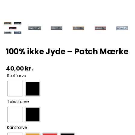
Tobak
ØL & Spiritus
Andre Mærker
100% ikke Jyde – Patch Mærke
Tøj & Andre Varer
40,00
kr.

Stoffarve
Rodkasse/Tilbud

Tekstfarve

Kantfarve