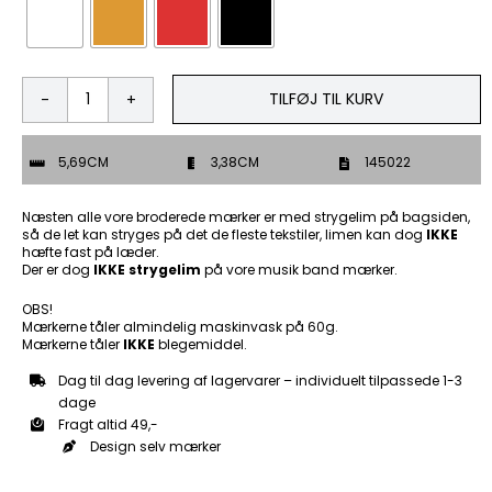
TILFØJ TIL KURV
40+
Virgin
help
5,69CM
3,38CM
145022
-
Patch
Mærke
Næsten alle vore broderede mærker er med strygelim på bagsiden,
antal
så de let kan stryges på det de fleste tekstiler, limen kan dog
IKKE
hæfte fast på læder.
Der er dog
IKKE strygelim
på vore musik band mærker.
OBS!
Mærkerne tåler almindelig maskinvask på 60g.
Mærkerne tåler
IKKE
blegemiddel.
Dag til dag levering af lagervarer – individuelt tilpassede 1-3
dage
Fragt altid 49,-
Design selv mærker