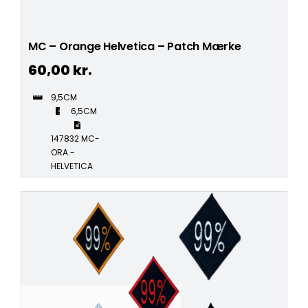
MC – Orange Helvetica – Patch Mærke
60,00
kr.
9,5CM
6,5CM
147832 MC-
ORA.-
HELVETICA