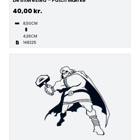
be interested – Patch Mærke
40,00
kr.
8,50CM
4,36CM
148225