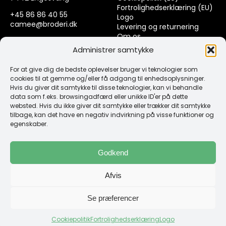
Fortrolighedserklæring (EU)
+45 86 86 40 55
Logo
camee@broderi.dk
Levering og returnering
Om os
CVR: 13910073
Kontakt
Administrer samtykke
For at give dig de bedste oplevelser bruger vi teknologier som
Links
cookies til at gemme og/eller få adgang til enhedsoplysninger.
Hvis du giver dit samtykke til disse teknologier, kan vi behandle
data som f.eks. browsingadfærd eller unikke ID'er på dette
Spørgsmål & Svar
websted. Hvis du ikke giver dit samtykke eller trækker dit samtykke
Tråd
tilbage, kan det have en negativ indvirkning på visse funktioner og
Design selv guide
egenskaber.
Konto
Godkend
Log ind
Afvis
Klub Mærker
Se præferencer
Cookiepolitik
Fortrolighedserklæring
Logo
Copyright 1987 -2026 Camée Broderi | Web by GoGrafix