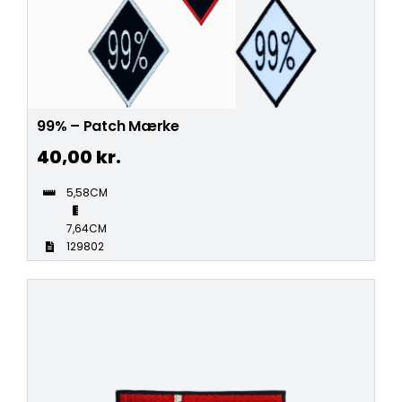
99% – Patch Mærke
40,00
kr.
5,58CM
7,64CM
129802