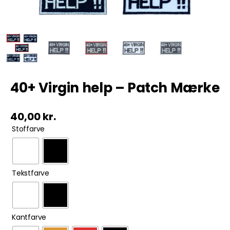
Tobak
ØL & Spiritus
Andre Mærker
40+ Virgin help – Patch Mærke
Tøj & Andre Varer
40,00
kr.

Stoffarve
Rodkasse/Tilbud

Tekstfarve

Kantfarve