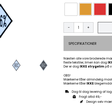
666%
-
Patch
SPECIFIKATIONER
Mærke
antal
Næsten alle vore broderede mær
fleste tekstiler, limen kan dog
IK
Der er dog
IKKE strygelim
på v
OBS!
Mærkerne tåler almindelig mas
Mærkerne tåler
IKKE
blegemidde
Dag til dag levering af lag
Fragt altid 49,-
Design selv mær