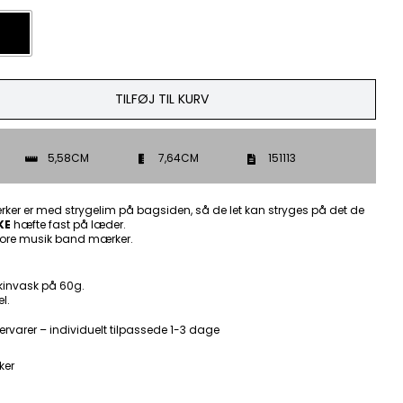
TILFØJ TIL KURV
5,58CM
7,64CM
151113
ker er med strygelim på bagsiden, så de let kan stryges på det de
KE
hæfte fast på læder.
ore musik band mærker.
kinvask på 60g.
l.
ervarer – individuelt tilpassede 1-3 dage
ker