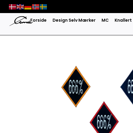
Skip
to
content
Forside
Design Selv Mærker
MC
Knallert