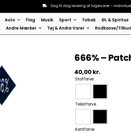
Dag til dag levering af lagervarer – individue
Auto
Flag
Musik
Sport
Tobak
ØL & Spiritus
Andre Mærker
Tøj & Andre Varer
Rodkasse/Tilbu
666% – Pat
40,00
kr.
Stoffarve
Tekstfarve
Kantfarve