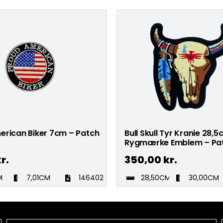
erican Biker 7cm – Patch
Bull Skull Tyr Kranie 28,
Rygmærke Emblem – Pa
r.
350,00
kr.
M
7,01CM
146402
28,50CM
30,00CM