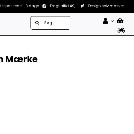
lt tilpassede 1-3 dage
Fragt altid 49,-
Design selv mærker
Søg
efter:
d
ch Mærke


