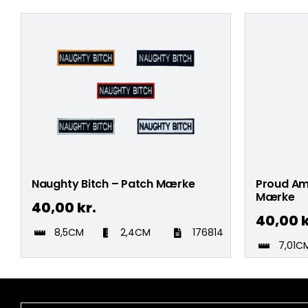
Naughty Bitch – Patch Mærke
Proud Am
Mærke
40,00
kr.
40,00
k
8,5CM
2,4CM
176814
7,01C