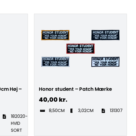
,0cm Høj –
Honor student – Patch Mærke
40,00
kr.
8,50CM
3,02CM
131307
182020-
HVID
SORT