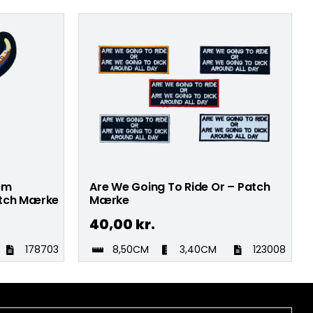
5cm
Are We Going To Ride Or – Patch
tch Mærke
Mærke
40,00
kr.
178703
8,50CM
3,40CM
123008