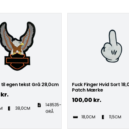
 til egen tekst Grå 28,0cm
Fuck Finger Hvid Sort 18
Patch Mærke
0
kr.
100,00
kr.
148535-
CM
38,0CM
GRÅ
18,0CM
11,5CM