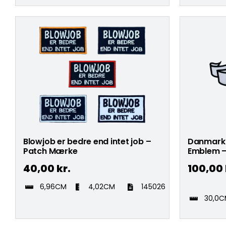
Blowjob er bedre end intet job –
Danmark 
Patch Mærke
Emblem –
40,00
kr.
100,00
6,96CM
4,02CM
145026
30,0