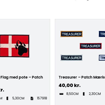
Flag med pote – Patch
Treasurer – Patch Mærk
40,00
kr.
r.
8,50CM
2,30CM
CM
5,30CM
157918