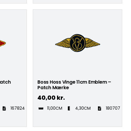
Patch
Boss Hoss Vinge 11cm Emblem –
Patch Mærke
40,00
kr.
167824
11,00CM
4,30CM
180707