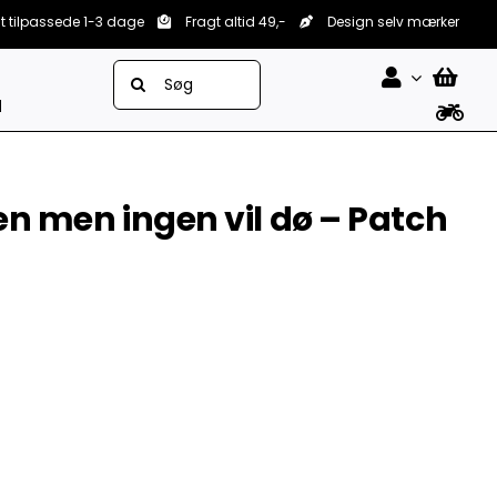
lt tilpassede 1-3 dage
Fragt altid 49,-
Design selv mærker
Søg
efter:
d
mlen men ingen vil dø – Patch

