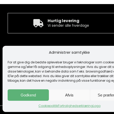
Hurtig levering
Vi sender alle hverdage
Kontakt
Informa
Administrer samtykke
Camée Broderi A/S
Handelsbeti
Løhdesvej 6
Ansvarsfrask
For at give dig de bedste oplevelser bruger vi teknologier som cookies 
7442 Engesvang
Cookiepoliti
gemme og/eller få adgang til enhedsoplysninger. Hvis du giver dit s
Fortrolighe
disse teknologier, kan vi behandle data som f.eks. browsingadfærd e
+45 86 86 40 55
Logo
ID'er på dette websted. Hvis du ikke giver dit samtykke eller trækker d
camee@broderi.dk
tilbage, kan det have en negativ indvirkning på visse funktioner og 
Levering og
Om os
CVR: 13910073
Kontakt
Godkend
Afvis
Se præfe
Cookiepolitik
Fortrolighedserklæring
Logo