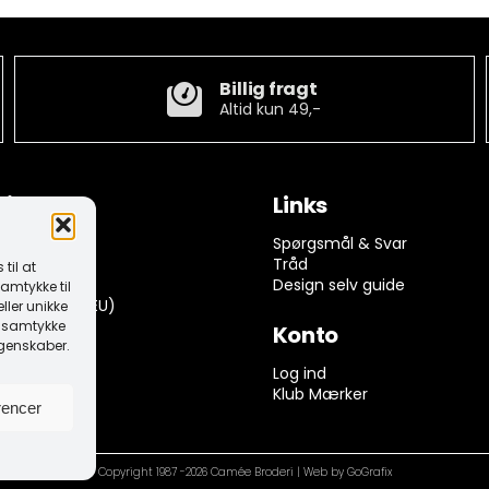
Billig fragt
Altid kun 49,-
tion
Links
ngelser
Spørgsmål & Svar
rivelse
Tråd
til at
k (EU)
Design selv guide
amtykke til
dserklæring (EU)
ller unikke
it samtykke
Konto
egenskaber.
 returnering
Log ind
Klub Mærker
rencer
Copyright 1987 -2026 Camée Broderi | Web by GoGrafix