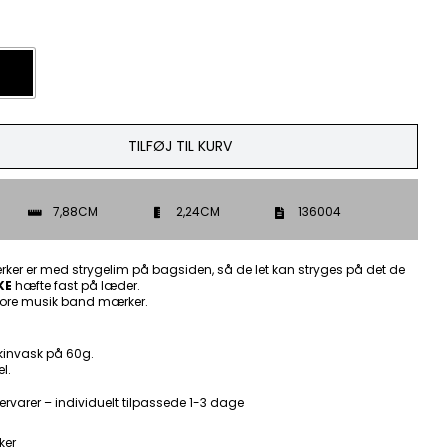

TILFØJ TIL KURV
7,88CM
2,24CM
136004
ker er med strygelim på bagsiden, så de let kan stryges på det de
KE
hæfte fast på læder.
ore musik band mærker.
kinvask på 60g.
l.
ervarer – individuelt tilpassede 1-3 dage
ker