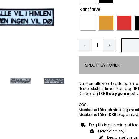
Kantfarve
Alle
vil
i
SPECIFIKATIONER
himlen
men
ingen
vil
Næsten alle vore broderede mær
fleste tekstiler, limen kan dog
dø
IK
Der er dog
IKKE strygelim
på v
-
Patch
OBS!
Mærke
Mærkerne tåler almindelig mas
antal
Mærkerne tåler
IKKE
blegemidde
Dag til dag levering af lag
Fragt altid 49,-
Design selv mær