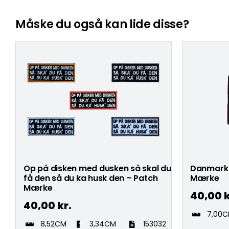
Måske du også kan lide disse?
Op på disken med dusken så skal du
Danmark 
få den så du ka husk den – Patch
Mærke
Mærke
40,00
k
40,00
kr.
7,00
8,52CM
3,34CM
153032