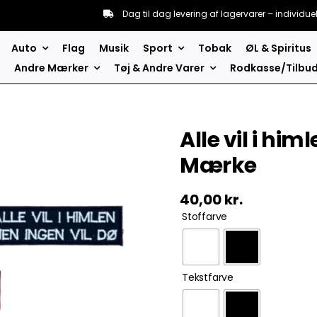
Dag til dag levering af lagervarer – individue
Auto
Flag
Musik
Sport
Tobak
ØL & Spiritus
Andre Mærker
Tøj & Andre Varer
Rodkasse/Tilbu
Alle vil i hi
Mærke
40,00
kr.
Stoffarve
Tekstfarve