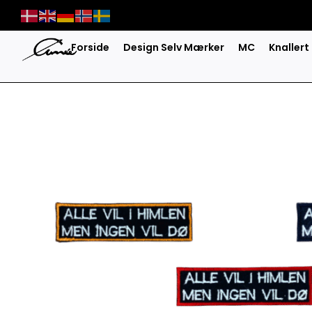
Skip
to
content
Forside
Design Selv Mærker
MC
Knallert