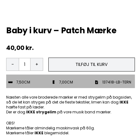
Tobak
Baby i kurv – Patch Mærke
ØL & Spiritus
40,00
kr.
Andre Mærker
Tøj & Andre Varer
TILFØJ TIL KURV
Baby
i
Rodkasse/Tilbud
kurv
7,50CM
7,00CM
137418-LB-TERN
-
Patch
Mærke
Næsten alle vore broderede mærker er med strygelim på bagsiden,
antal
så de let kan stryges på det de fleste tekstiler, limen kan dog
IKKE
hæfte fast på læder.
Der er dog
IKKE strygelim
på vore musik band mærker.
OBS!
Mærkerne tåler almindelig maskinvask på 60g.
Mærkerne tåler
IKKE
blegemiddel.