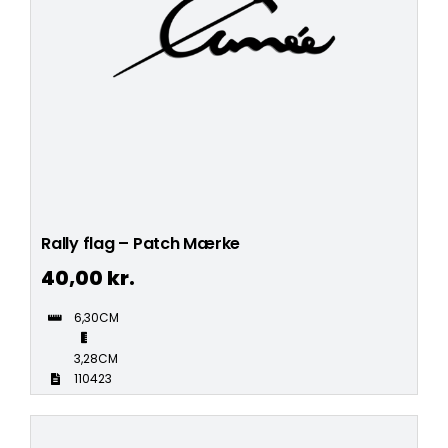
Rally flag – Patch Mærke
40,00
kr.
6,30CM
3,28CM
110423