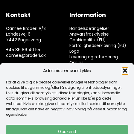
Kontakt
Information
Camée Broderi A/S
Handelsbetingelser
Løhdesvej 6
Ansvarsfraskrivelse
7442 Engesvang
Cookiepolitik (EU)
Fortrolighedserklæring (EU)
+45 86 86 40 55
Logo
camee@broderi.dk
Levering og returnering
Om os
CVR: 13910073
Kontakt
Administrer samtykke
For at give dig de bedste oplevelser bruger vi teknologier som
Links
cookies til at gemme og/eller få adgang til enhedsoplysninger.
Hvis du giver dit samtykke til disse teknologier, kan vi behandle
data som f.eks. browsingadfærd eller unikke ID'er på dette
Spørgsmål & Svar
websted. Hvis du ikke giver dit samtykke eller trækker dit samtykke
Tråd
tilbage, kan det have en negativ indvirkning på visse funktioner og
Design selv guide
egenskaber.
Konto
Godkend