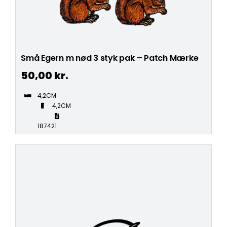
Små Egern m nød 3 styk pak – Patch Mærke
50,00
kr.
4,2CM
4,2CM
187421