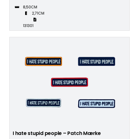
8,50CM
2,71CM
131301
I hate stupid people – Patch Mærke