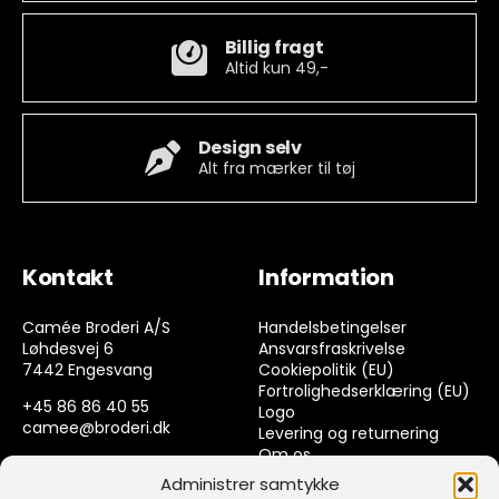
Billig fragt
Altid kun 49,-
Design selv
Alt fra mærker til tøj
Kontakt
Information
Camée Broderi A/S
Handelsbetingelser
Løhdesvej 6
Ansvarsfraskrivelse
7442 Engesvang
Cookiepolitik (EU)
Fortrolighedserklæring (EU)
+45 86 86 40 55
Logo
camee@broderi.dk
Levering og returnering
Om os
CVR: 13910073
Kontakt
Administrer samtykke