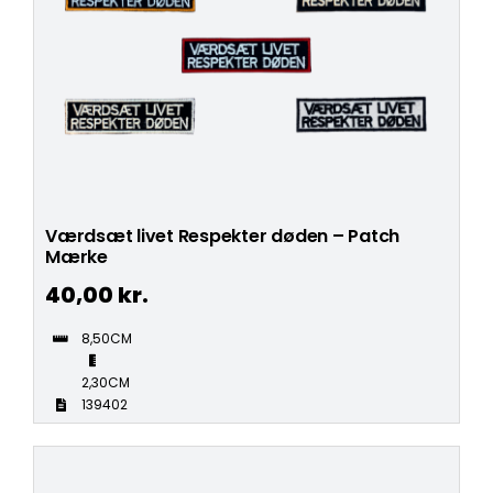
Værdsæt livet Respekter døden – Patch
Mærke
40,00
kr.
8,50CM
2,30CM
139402