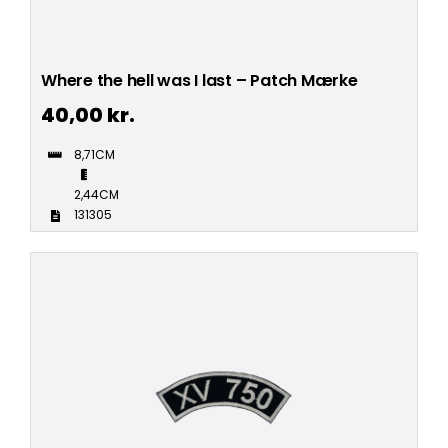
Where the hell was I last – Patch Mærke
40,00
kr.
8,71CM
2,44CM
131305