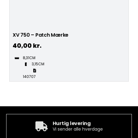
XV 750 – Patch Mærke
40,00
kr.
8,31CM
3,15CM
140707
Hurtig levering
Vi sender alle hverdage