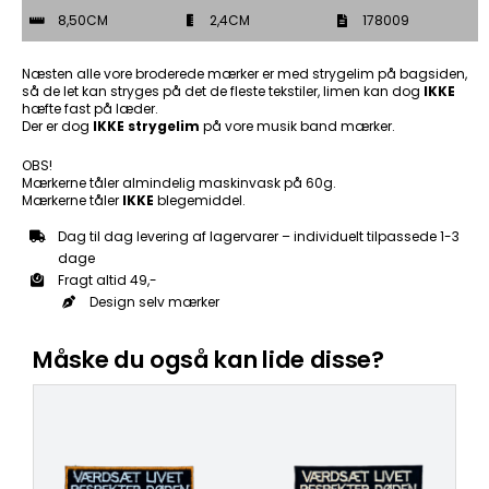
Patch
8,50CM
2,4CM
178009
Mærke
antal
Næsten alle vore broderede mærker er med strygelim på bagsiden,
så de let kan stryges på det de fleste tekstiler, limen kan dog
IKKE
hæfte fast på læder.
Der er dog
IKKE strygelim
på vore musik band mærker.
OBS!
Mærkerne tåler almindelig maskinvask på 60g.
Mærkerne tåler
IKKE
blegemiddel.
Dag til dag levering af lagervarer – individuelt tilpassede 1-3
dage
Fragt altid 49,-
Design selv mærker
Måske du også kan lide disse?