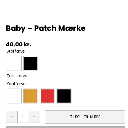
Tobak
Baby – Patch Mærke
ØL & Spiritus
40,00
kr.
Andre Mærker

Stoffarve
Tøj & Andre Varer
Rodkasse/Tilbud

Tekstfarve

Kantfarve
TILFØJ TIL KURV
Baby
-