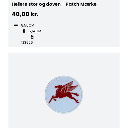
Hellere stor og doven – Patch Mærke
40,00
kr.
8,50CM
2,14CM
123926