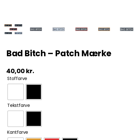
Tobak
ØL & Spiritus
Andre Mærker
Bad Bitch – Patch Mærke
Tøj & Andre Varer
40,00
kr.

Stoffarve
Rodkasse/Tilbud

Tekstfarve

Kantfarve