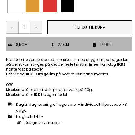
TILFØJ TIL KURV
Bad
Bitch
-
8,5CM
2,4CM
176815
Patch
Mærke
antal
Næsten alle vore broderede mærker er med strygelim på bagsiden,
så de let kan stryges på det de fleste tekstiler, limen kan dog
IKKE
hæfte fast på læder.
Der er dog
IKKE strygelim
på vore musik band mærker.
OBS!
Mærkerne tåler almindelig maskinvask på 60g.
Mærkerne tåler
IKKE
blegemiddel.
Dag til dag levering af lagervarer – individuelt tilpassede 1-3
dage
Fragt altid 49,-
Design selv mærker