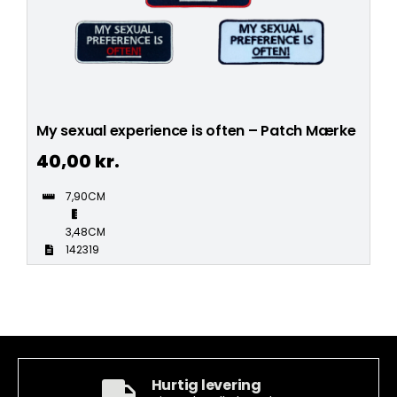
My sexual experience is often – Patch Mærke
40,00
kr.
7,90CM
3,48CM
142319
Hurtig levering