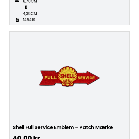
8,70CM
4,35CM
148419
Shell Full Service Emblem – Patch Mærke
40,00
kr.