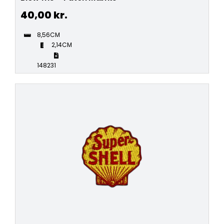
40,00
kr.
8,56CM
2,14CM
148231