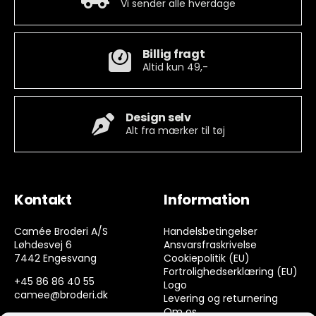
Vi sender alle hverdage
Billig fragt
Altid kun 49,-
Design selv
Alt fra mærker til tøj
Kontakt
Information
Camée Broderi A/S
Handelsbetingelser
Løhdesvej 6
Ansvarsfraskrivelse
7442 Engesvang
Cookiepolitik (EU)
Fortrolighedserklæring (EU)
+45 86 86 40 55
Logo
camee@broderi.dk
Levering og returnering
Om os