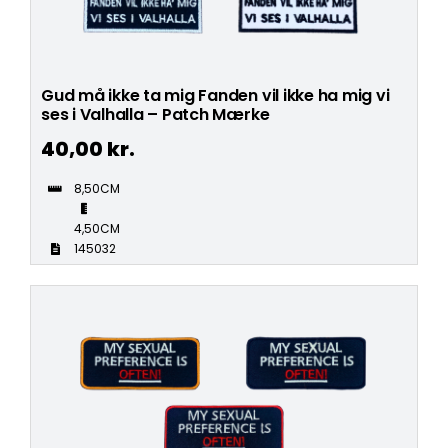
Gud må ikke ta mig Fanden vil ikke ha mig vi
ses i Valhalla – Patch Mærke
40,00
kr.
8,50CM
4,50CM
145032