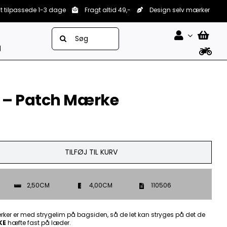
lt tilpassede 1-3 dage
Fragt altid 49,-
Design selv mærker
Søg
efter:
d
 – Patch Mærke
TILFØJ TIL KURV
2,50CM
4,00CM
110506
ker er med strygelim på bagsiden, så de let kan stryges på det de
KE
hæfte fast på læder.