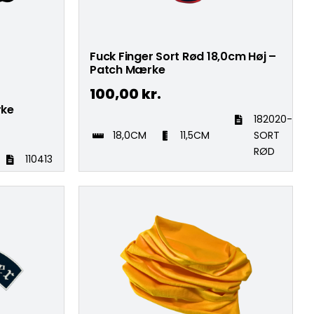
Fuck Finger Sort Rød 18,0cm Høj –
Patch Mærke
100,00
kr.
rke
182020-
18,0CM
11,5CM
SORT
RØD
110413