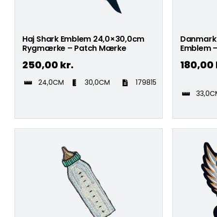
Haj Shark Emblem 24,0×30,0cm
Danmark 
Rygmærke – Patch Mærke
Emblem –
250,00
kr.
180,00
24,0CM
30,0CM
179815
33,0C