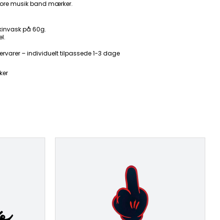
ore musik band mærker.
kinvask på 60g.
l.
ervarer – individuelt tilpassede 1-3 dage
ker