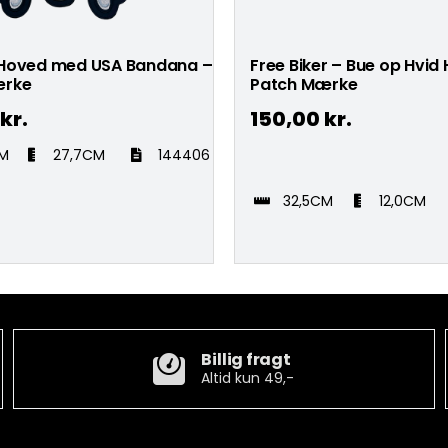
Hoved med USA Bandana –
Free Biker – Bue op Hvid 
ærke
Patch Mærke
kr.
150,00
kr.
CM
27,7CM
144406
32,5CM
12,0CM
Billig fragt
Altid kun 49,-