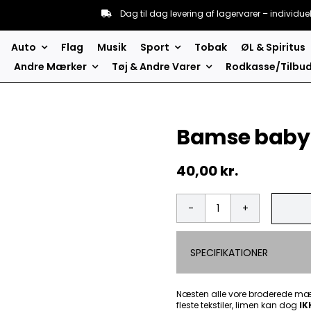
Dag til dag levering af lagervarer – individue
Auto
Flag
Musik
Sport
Tobak
ØL & Spiritus
Andre Mærker
Tøj & Andre Varer
Rodkasse/Tilbu
Bamse baby
40,00
kr.
Bamse
baby
-
SPECIFIKATIONER
Patch
Mærke
antal
Næsten alle vore broderede mær
fleste tekstiler, limen kan dog
IK