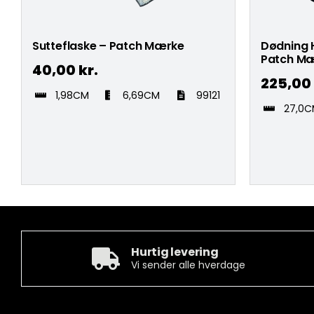
Sutteflaske – Patch Mærke
Dødning 
Patch M
40,00
kr.
225,00
1,98CM
6,69CM
99121
27,0
Hurtig levering
Vi sender alle hverdage