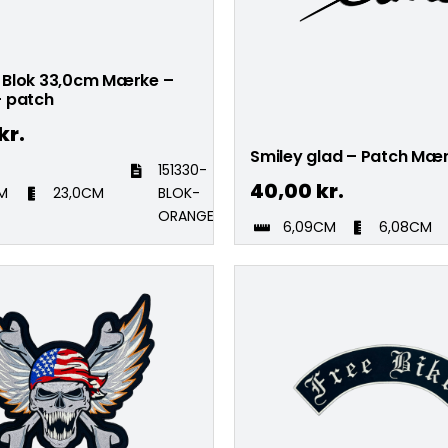
Blok 33,0cm Mærke –
 patch
kr.
Smiley glad – Patch Mæ
151330-
40,00
kr.
M
23,0CM
BLOK-
ORANGE
6,09CM
6,08CM