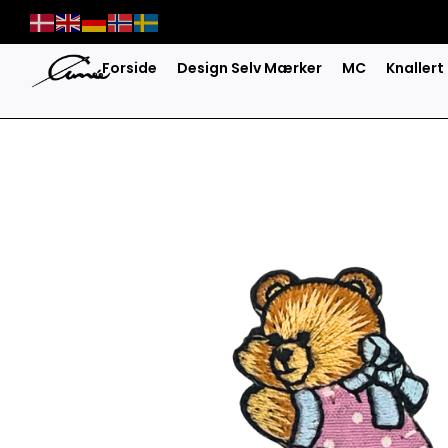
Skip
to
content
Forside
Design Selv Mærker
MC
Knallert