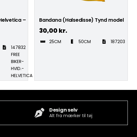
Helvetica –
Bandana (Halsedisse) Tynd model
30,00
kr.
25CM
50CM
187203
147832
FREE
BIKER-
HVID.-
HELVETICA
Design selv
Alt fra mærker til tøj