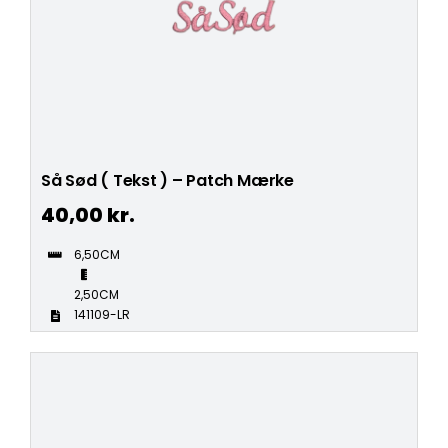
Så Sød ( Tekst ) – Patch Mærke
40,00
kr.
6,50CM
2,50CM
141109-LR