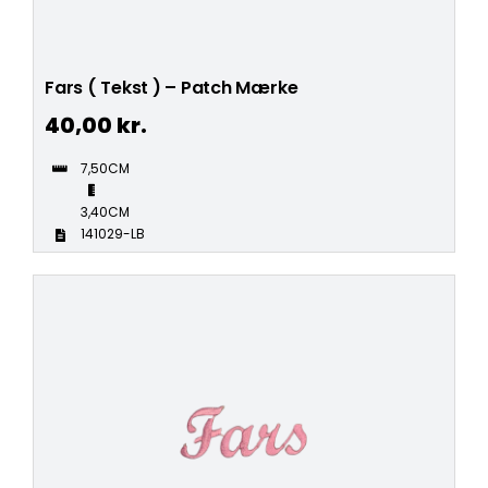
Fars ( Tekst ) – Patch Mærke
40,00
kr.
7,50CM
3,40CM
141029-LB