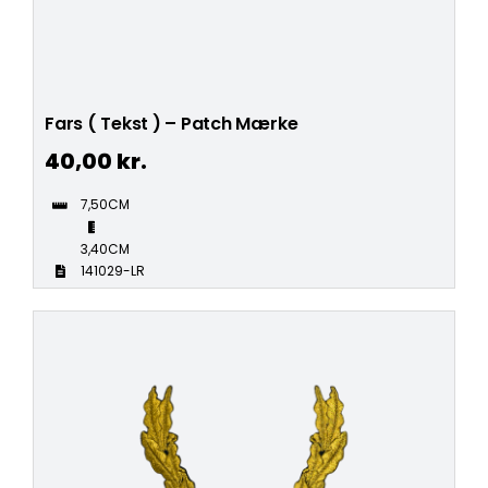
Fars ( Tekst ) – Patch Mærke
40,00
kr.
7,50CM
3,40CM
141029-LR