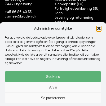
7442 Engesvang
Cookiepolitik (EU)
Fortrolighedserklæring (EU)
+45 86 86 40 55
Logo
camee@broderi.dk
Levering og returnering
Om os
CVR: 13910073
Kontakt
Administrer samtykke
For at give dig de bedste oplevelser bruger vi teknologier som
Links
cookies til at gemme og/eller få adgang til enhedsoplysninger.
Hvis du giver dit samtykke til disse teknologier, kan vi behandle
data som f.eks. browsingadfærd eller unikke ID'er på dette
Spørgsmål & Svar
websted. Hvis du ikke giver dit samtykke eller trækker dit samtykke
Tråd
tilbage, kan det have en negativ indvirkning på visse funktioner og
Design selv guide
egenskaber.
Konto
Godkend
Log ind
Afvis
Klub Mærker
Se præferencer