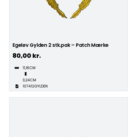
Egeløv Gylden 2 stk.pak – Patch Mærke
80,00
kr.
11,16CM
3,24CM
107412GYLDEN