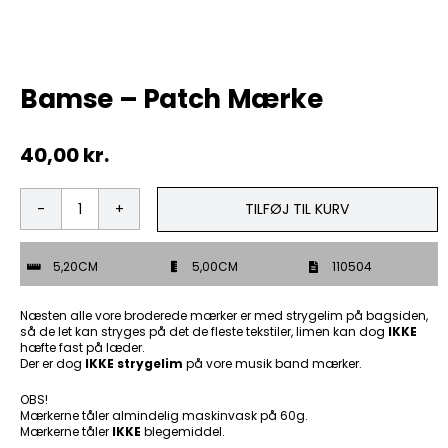
Tobak
Bamse – Patch Mærke
ØL & Spiritus
40,00
kr.
Andre Mærker
Tøj & Andre Varer
TILFØJ TIL KURV
Bamse
-
Rodkasse/Tilbud
Patch
5,20CM
5,00CM
110504
Mærke
antal
Næsten alle vore broderede mærker er med strygelim på bagsiden,
så de let kan stryges på det de fleste tekstiler, limen kan dog
IKKE
hæfte fast på læder.
Der er dog
IKKE strygelim
på vore musik band mærker.
OBS!
Mærkerne tåler almindelig maskinvask på 60g.
Mærkerne tåler
IKKE
blegemiddel.