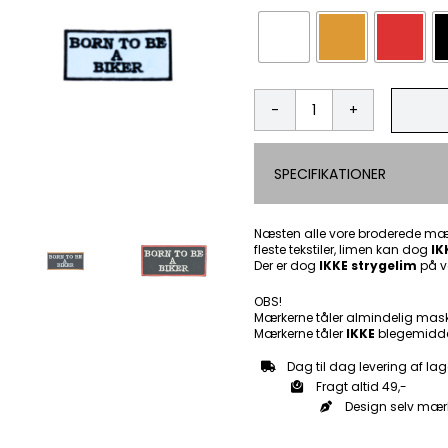
Born
to
be
SPECIFIKATIONER
a
biker
-
Patch
Næsten alle vore broderede mær
fleste tekstiler, limen kan dog
Mærke
IK
Der er dog
IKKE strygelim
på v
antal
OBS!
Mærkerne tåler almindelig mas
Mærkerne tåler
IKKE
blegemidde
Dag til dag levering af lag
Fragt altid 49,-
Design selv mær