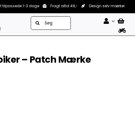
lt tilpassede 1-3 dage
Fragt altid 49,-
Design selv mærker
Søg
efter:
d
 biker – Patch Mærke


