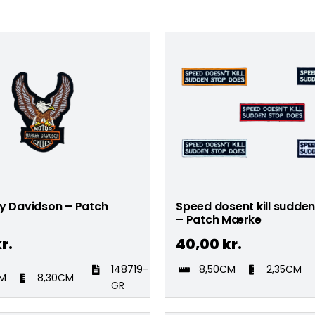
ey Davidson – Patch
Speed dosent kill sudde
– Patch Mærke
r.
40,00
kr.
148719-
8,50CM
2,35CM
CM
8,30CM
GR