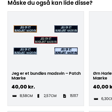
Måske du også kan lide disse?
Jeg er et bundløs madsvin – Patch
Ørn Harl
Mærke
Mærke
40,00
kr.
40,00
k
8,58CM
2,57CM
151117
6,30