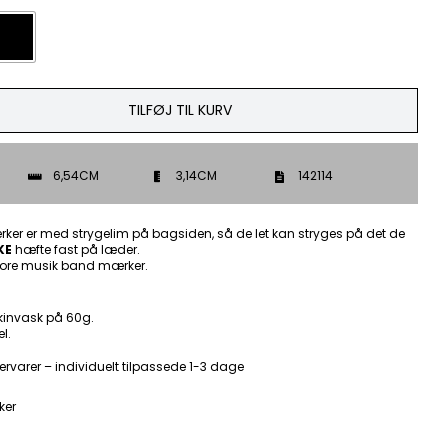
TILFØJ TIL KURV
6,54CM
3,14CM
142114
ker er med strygelim på bagsiden, så de let kan stryges på det de
KE
hæfte fast på læder.
ore musik band mærker.
kinvask på 60g.
l.
ervarer – individuelt tilpassede 1-3 dage
ker