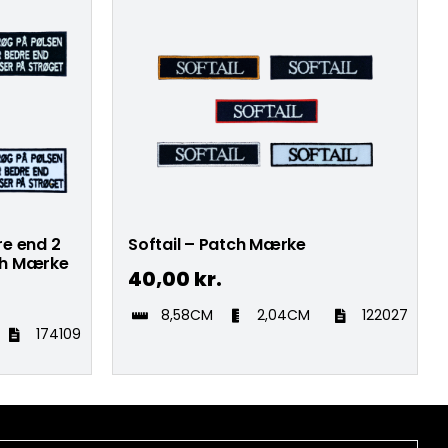
re end 2
Softail – Patch Mærke
ch Mærke
40,00
kr.
8,58CM
2,04CM
122027
174109