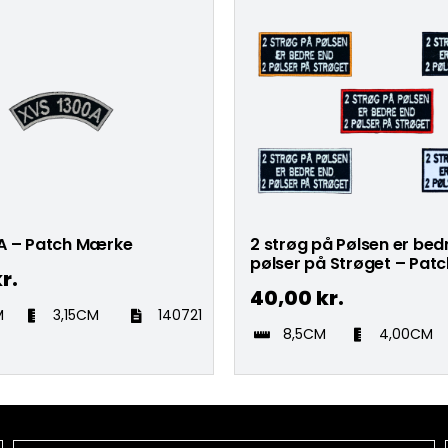
A – Patch Mærke
2 strøg på Pølsen er bed
pølser på Strøget – Pat
r.
40,00
kr.
M
3,15CM
140721
8,5CM
4,00CM