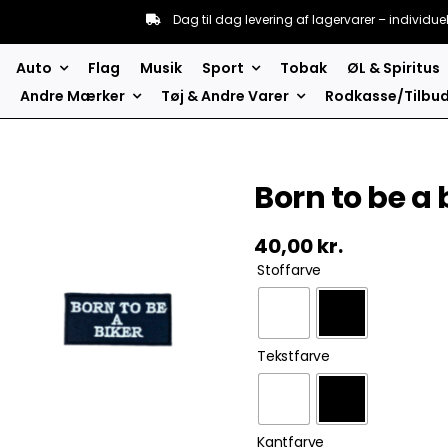
Dag til dag levering af lagervarer – individue
Auto
Flag
Musik
Sport
Tobak
ØL & Spiritus
Andre Mærker
Tøj & Andre Varer
Rodkasse/Tilbu
Born to be a
40,00
kr.
Stoffarve
Tekstfarve
Kantfarve