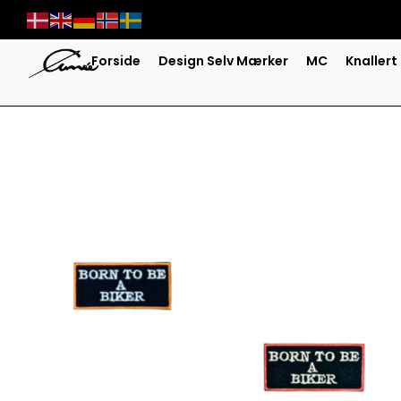
Skip
to
content
Forside
Design Selv Mærker
MC
Knallert