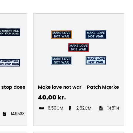
n stop does
Make love not war – Patch Mærke
40,00
kr.
6,50CM
2,62CM
148114
149533