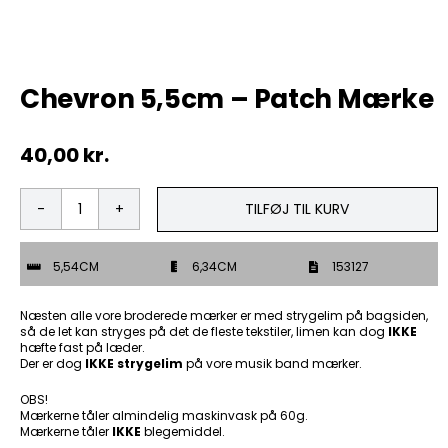
Tobak
Chevron 5,5cm – Patch Mærke
ØL & Spiritus
40,00
kr.
Andre Mærker
Tøj & Andre Varer
TILFØJ TIL KURV
Chevron
5,5cm
Rodkasse/Tilbud
-
5,54CM
6,34CM
153127
Patch
Mærke
antal
Næsten alle vore broderede mærker er med strygelim på bagsiden,
så de let kan stryges på det de fleste tekstiler, limen kan dog
IKKE
hæfte fast på læder.
Der er dog
IKKE strygelim
på vore musik band mærker.
OBS!
Mærkerne tåler almindelig maskinvask på 60g.
Mærkerne tåler
IKKE
blegemiddel.