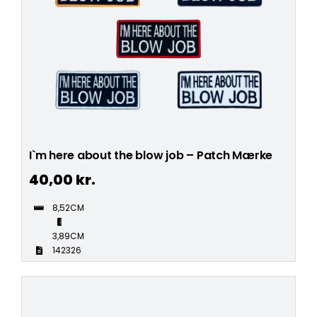
I`m here about the blow job – Patch Mærke
40,00
kr.
8,52CM
3,89CM
142326