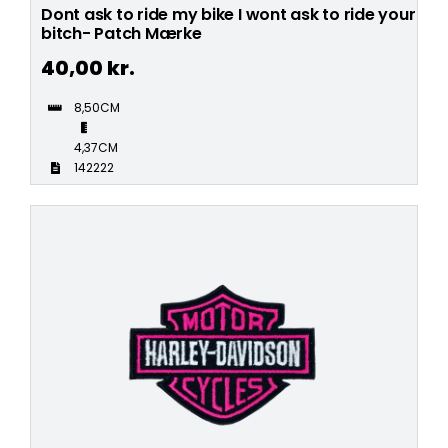
Dont ask to ride my bike I wont ask to ride your
bitch- Patch Mærke
40,00
kr.
8,50CM
4,37CM
142222