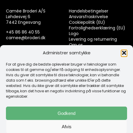
Camée Broderi A/S
Handelsbetingelser
Løhdesvej 6
Ansvarsfraskrivelse
7442 Engesvang
Cookiepolitik (EU)
Fortrolighedserklæring (EU)
+45 86 86 40 55
Logo
camee@broderi.dk
Levering og returnering
Om os
CVR: 13910073
Kontakt
Administrer samtykke
For at give dig de bedste oplevelser bruger vi teknologier som
Links
cookies til at gemme og/eller få adgang til enhedsoplysninger.
Hvis du giver dit samtykke til disse teknologier, kan vi behandle
data som f.eks. browsingadfærd eller unikke ID'er på dette
Spørgsmål & Svar
websted. Hvis du ikke giver dit samtykke eller trækker dit samtykke
Tråd
tilbage, kan det have en negativ indvirkning på visse funktioner og
Design selv guide
egenskaber.
Konto
Godkend
Log ind
Afvis
Klub Mærker