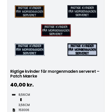
Rigtige kvinder får morgenmaden serveret –
Patch Mærke
40,00
kr.
8,56CM
3,56CM
153006