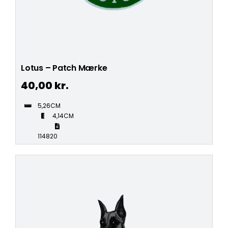
Lotus – Patch Mærke
40,00
kr.
5,26CM
4,14CM
114820