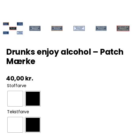
Tobak
ØL & Spiritus
Andre Mærker
Drunks enjoy alcohol – Patch
Mærke
Tøj & Andre Varer
40,00
kr.
Rodkasse/Tilbud

Stoffarve

Tekstfarve
