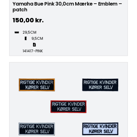
Yamaha Bue Pink 30,0cm Mærke – Emblem –
patch
150,00
kr.
29,5CM
9,5CM
141417-PINK