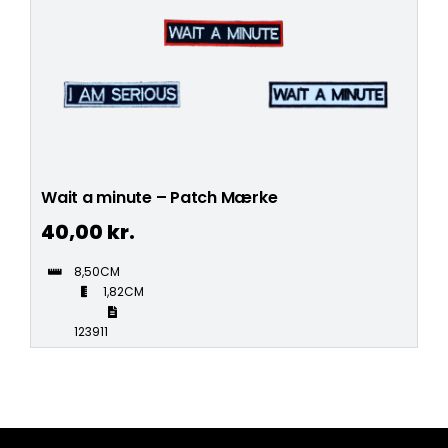
Wait a minute – Patch Mærke
40,00
kr.
8,50CM
1,82CM
123911