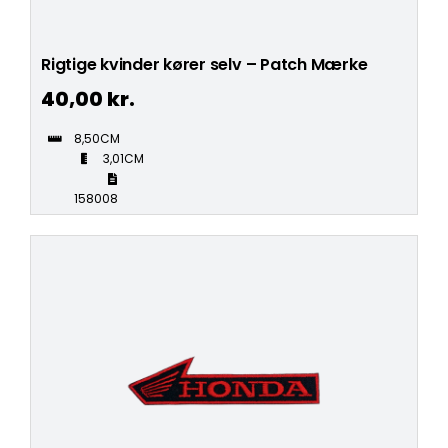
Rigtige kvinder kører selv – Patch Mærke
40,00
kr.
8,50CM
3,01CM
158008