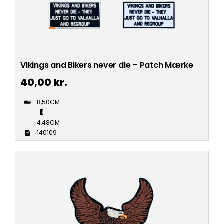
Vikings and Bikers never die – Patch Mærke
40,00
kr.
8,50CM
4,48CM
140109