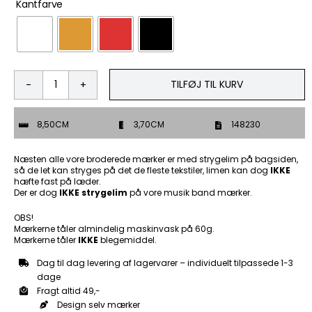
Kantfarve
TILFØJ TIL KURV
Drunks
enjoy
alcohol
8,50CM
3,70CM
148230
-
Patch
Mærke
Næsten alle vore broderede mærker er med strygelim på bagsiden,
antal
så de let kan stryges på det de fleste tekstiler, limen kan dog
IKKE
hæfte fast på læder.
Der er dog
IKKE strygelim
på vore musik band mærker.
OBS!
Mærkerne tåler almindelig maskinvask på 60g.
Mærkerne tåler
IKKE
blegemiddel.
Dag til dag levering af lagervarer – individuelt tilpassede 1-3
dage
Fragt altid 49,-
Design selv mærker