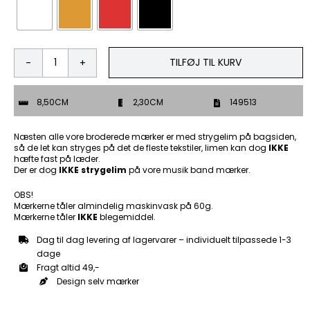
TILFØJ TIL KURV
Danmark
-
Patch
8,50CM
2,30CM
149513
Mærke
antal
Næsten alle vore broderede mærker er med strygelim på bagsiden,
så de let kan stryges på det de fleste tekstiler, limen kan dog
IKKE
hæfte fast på læder.
Der er dog
IKKE strygelim
på vore musik band mærker.
OBS!
Mærkerne tåler almindelig maskinvask på 60g.
Mærkerne tåler
IKKE
blegemiddel.
Dag til dag levering af lagervarer – individuelt tilpassede 1-3
dage
Fragt altid 49,-
Design selv mærker