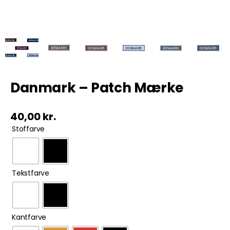
Tobak
ØL & Spiritus
Andre Mærker
Danmark – Patch Mærke
Tøj & Andre Varer
40,00
kr.

Stoffarve
Rodkasse/Tilbud

Tekstfarve

Kantfarve