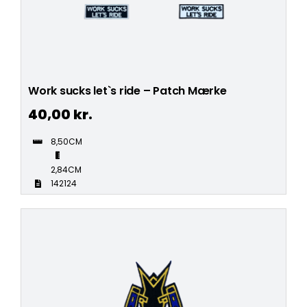
Work sucks let`s ride – Patch Mærke
40,00
kr.
8,50CM
2,84CM
142124