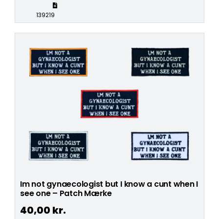
139219
Im not gynaecologist but I know a cunt when I
see one – Patch Mærke
40,00
kr.