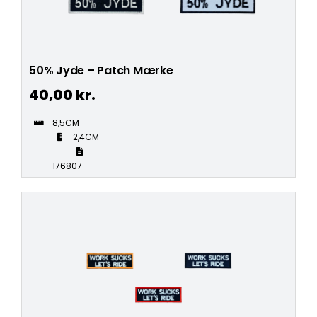
50% Jyde – Patch Mærke
40,00
kr.
8,5CM
2,4CM
176807