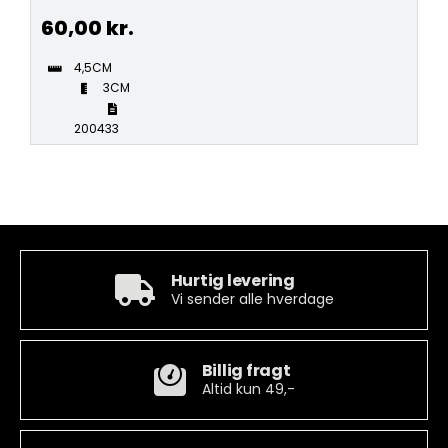
60,00
kr.
4,5CM
3CM
200433
Hurtig levering
Vi sender alle hverdage
Billig fragt
Altid kun 49,-