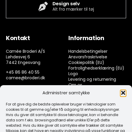
Design selv
Alt fra mærker til tøj
Kontakt
Information
Camée Broderi A/S
Handelsbetingelser
Løhdesvej 6
Ansvarsfraskrivelse
7442 Engesvang
Cookiepolitik (EU)
Fortrolighedserklæring (EU)
+45 86 86 40 55
Logo
camee@broderi.dk
Levering og returnering
Om os
CVR: 13910073
Kontakt
Administrer samtykke
For at give dig de bedste oplevelser bruger vi teknologier som
Links
cookies til at gemme og/eller få adgang til enhedsoplysninger.
Hvis du giver dit samtykke til disse teknologier, kan vi behandle
data som f.eks. browsingadfærd eller unikke ID'er på dette
Spørgsmål & Svar
websted. Hvis du ikke giver dit samtykke eller trækker dit samtykke
Tråd
tilbage, kan det have en negativ indvirkning på visse funktioner og