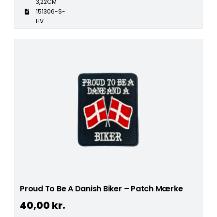
3,22CM
151306-S-
HV
Proud To Be A Danish Biker – Patch Mærke
40,00
kr.