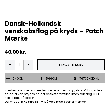
Tobak
Dansk-Hollandsk
ØL & Spiritus
venskabsflag på kryds – Patch
Andre Mærker
Mærke
Tøj & Andre Varer
40,00
kr.
Rodkasse/Tilbud
TILFØJ TIL KURV
Dansk-
Hollandsk
venskabsflag
5,40CM
5,66CM
116709-DK-NL
på
kryds
-
Næsten alle vore broderede mærker er med strygelim på bagsiden,
Patch
så de let kan stryges på det de fleste tekstiler, limen kan dog
IKKE
hæfte fast på læder.
Mærke
Der er dog
IKKE strygelim
på vore musik band mærker.
antal