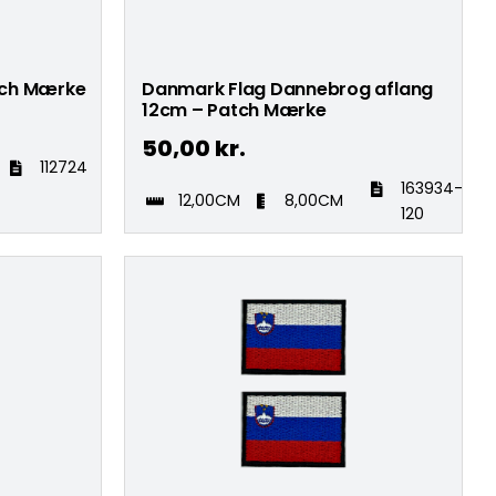
tch Mærke
Danmark Flag Dannebrog aflang
12cm – Patch Mærke
50,00
kr.
112724
163934-
12,00CM
8,00CM
120