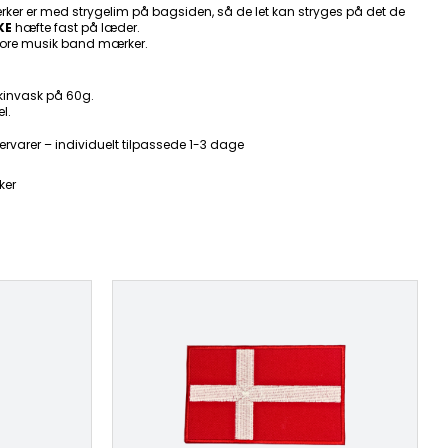
ker er med strygelim på bagsiden, så de let kan stryges på det de
KE
hæfte fast på læder.
ore musik band mærker.
kinvask på 60g.
l.
ervarer – individuelt tilpassede 1-3 dage
ker