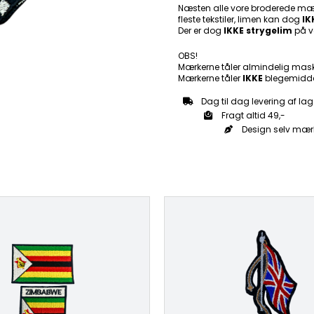
Patch
Næsten alle vore broderede mær
fleste tekstiler, limen kan dog
Mærke
IK
Der er dog
IKKE strygelim
på v
antal
OBS!
Mærkerne tåler almindelig mas
Mærkerne tåler
IKKE
blegemidde
Dag til dag levering af lag
Fragt altid 49,-
Design selv mær