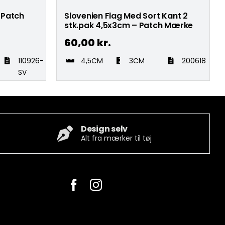
 Patch
Slovenien Flag Med Sort Kant 2
stk.pak 4,5x3cm – Patch Mærke
60,00
kr.
110926-
4,5CM
3CM
200618
SV
Design selv
Alt fra mærker til tøj