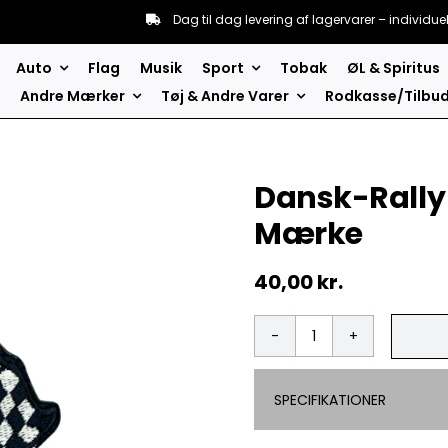
Dag til dag levering af lagervarer – individue
Auto
Flag
Musik
Sport
Tobak
ØL & Spiritus
Andre Mærker
Tøj & Andre Varer
Rodkasse/Tilbu
Dansk-Rally 
Mærke
40,00
kr.
Dansk-
Rally
flag
SPECIFIKATIONER
på
kryds
-