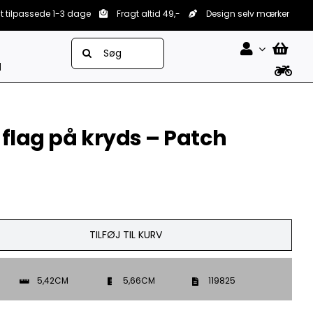
lt tilpassede 1-3 dage
Fragt altid 49,-
Design selv mærker
Søg
efter:
d
flag på kryds – Patch
TILFØJ TIL KURV
5,42CM
5,66CM
119825