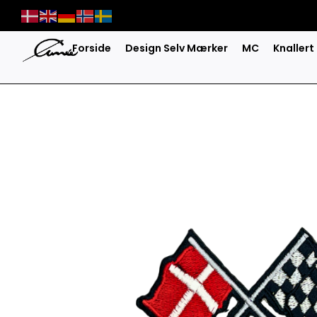
Skip
to
content
Forside
Design Selv Mærker
MC
Knallert