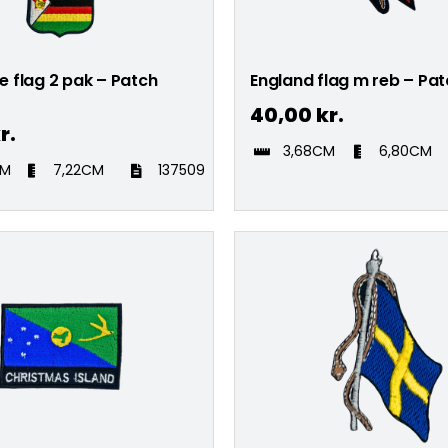
 flag 2 pak – Patch
England flag m reb – Pa
40,00
kr.
r.
3,68CM
6,80CM
CM
7,22CM
137509