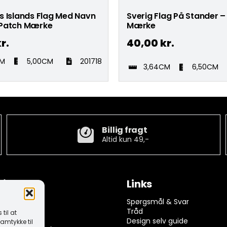
s Islands Flag Med Navn
Sverig Flag På Stander –
Patch Mærke
Mærke
r.
40,00
kr.
CM
5,00CM
201718
3,64CM
6,50CM
Billig fragt
Altid kun 49,-
tion
Links
ngelser
Spørgsmål & Svar
rivelse
Tråd
til at
k (EU)
Design selv guide
amtykke til