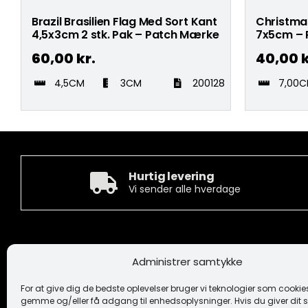
Brazil Brasilien Flag Med Sort Kant
Christma
4,5x3cm 2 stk. Pak – Patch Mærke
7x5cm – 
60,00
kr.
40,00
k
4,5CM
3CM
200128
7,00
Hurtig levering
Vi sender alle hverdage
Kontakt
Informa
Administrer samtykke
Camée Broderi A/S
Handelsbeti
Løhdesvej 6
Ansvarsfrask
For at give dig de bedste oplevelser bruger vi teknologier som cookies 
7442 Engesvang
Cookiepoliti
gemme og/eller få adgang til enhedsoplysninger. Hvis du giver dit s