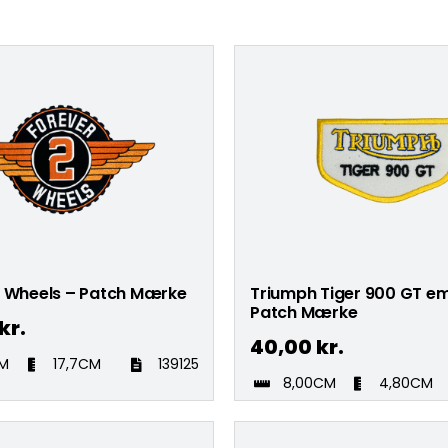
2 Wheels – Patch Mærke
Triumph Tiger 900 GT e
Patch Mærke
kr.
40,00
kr.
CM
17,7CM
139125
8,00CM
4,80CM