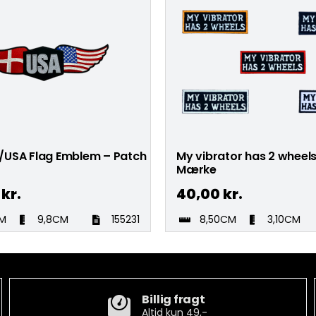
USA Flag Emblem – Patch
My vibrator has 2 wheel
Mærke
0
kr.
40,00
kr.
CM
9,8CM
155231
8,50CM
3,10CM
Billig fragt
Altid kun 49,-