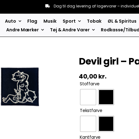
Dag til dag levering af lagervarer – individue
Auto
Flag
Musik
Sport
Tobak
ØL & Spiritus
Andre Mærker
Tøj & Andre Varer
Rodkasse/Tilbu
Devil girl –
40,00
kr.
Stoffarve
Tekstfarve
Kantfarve