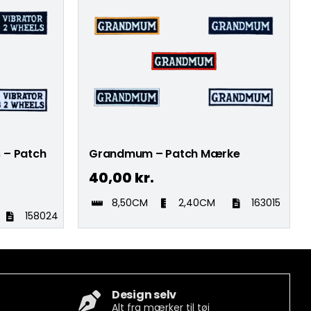
s – Patch
Grandmum – Patch Mærke
40,00
kr.
8,50CM
2,40CM
163015
158024
Design selv
Alt fra mærker til tøj