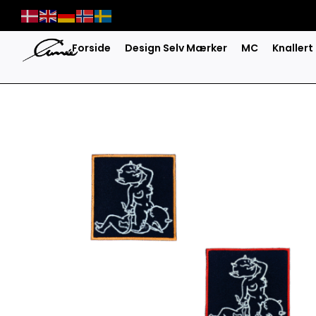
Skip
to
content
Forside
Design Selv Mærker
MC
Knallert