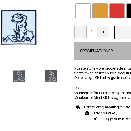
Devil
girl
-
SPECIFIKATIONER
Patch
Mærke
antal
Næsten alle vore broderede mær
fleste tekstiler, limen kan dog
IK
Der er dog
IKKE strygelim
på v
OBS!
Mærkerne tåler almindelig mas
Mærkerne tåler
IKKE
blegemidde
Dag til dag levering af lag
Fragt altid 49,-
Design selv mær