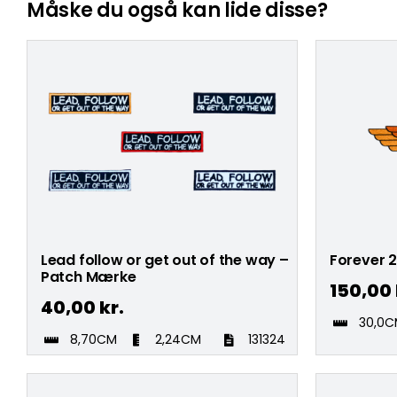
Måske du også kan lide disse?
Lead follow or get out of the way –
Forever 
Patch Mærke
150,00
40,00
kr.
30,0
8,70CM
2,24CM
131324