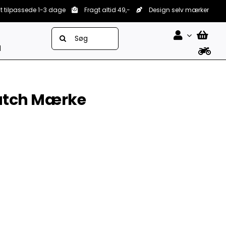
lt tilpassede 1-3 dage
Fragt altid 49,-
Design selv mærker
Søg
efter:
d
 Patch Mærke


