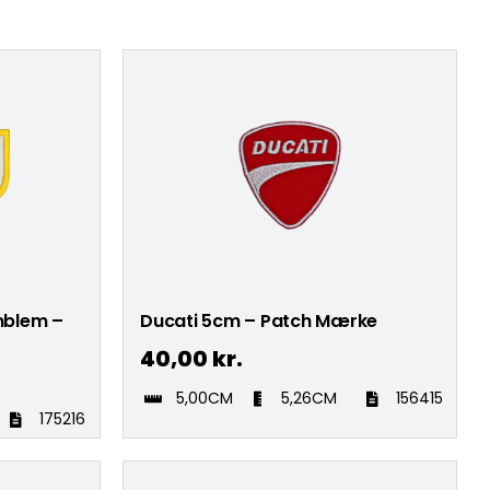
mblem –
Ducati 5cm – Patch Mærke
40,00
kr.
5,00CM
5,26CM
156415
175216