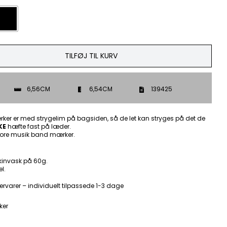
TILFØJ TIL KURV
6,56CM
6,54CM
139425
ker er med strygelim på bagsiden, så de let kan stryges på det de
KE
hæfte fast på læder.
ore musik band mærker.
kinvask på 60g.
l.
ervarer – individuelt tilpassede 1-3 dage
ker