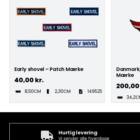
Early shovel – Patch Mærke
Danmark/
Mærke
40,00
kr.
200,0
8,50CM
2,30CM
149525
34,2
Hurtig levering
Vi sender alle hverdage