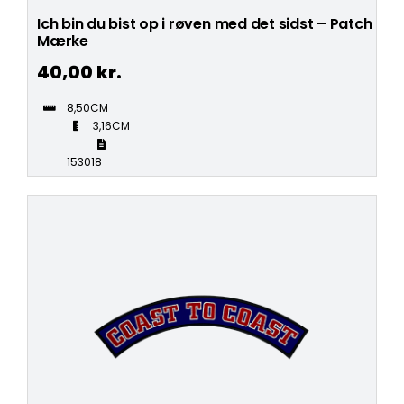
Ich bin du bist op i røven med det sidst – Patch
Mærke
40,00
kr.
8,50CM
3,16CM
153018