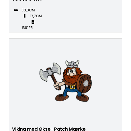
30,0CM
17,7CM
139125
Viking med Økse- Patch Mærke