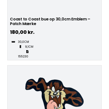
Coast to Coast bue op 30,0cm Emblem –
Patch Mærke
180,00
kr.
30,0CM
9,1CM
155230