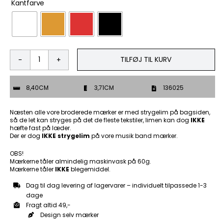
Kantfarve
TILFØJ TIL KURV
Everybody
want
to
8,40CM
3,71CM
136025
go
to
heaven
Næsten alle vore broderede mærker er med strygelim på bagsiden,
-
så de let kan stryges på det de fleste tekstiler, limen kan dog
IKKE
hæfte fast på læder.
Patch
Der er dog
IKKE strygelim
på vore musik band mærker.
Mærke
antal
OBS!
Mærkerne tåler almindelig maskinvask på 60g.
Mærkerne tåler
IKKE
blegemiddel.
Dag til dag levering af lagervarer – individuelt tilpassede 1-3
dage
Fragt altid 49,-
Design selv mærker