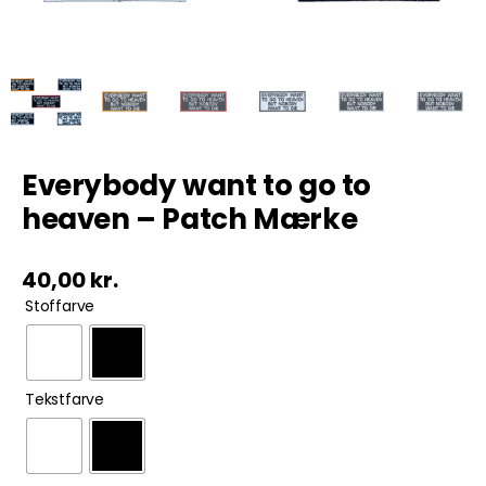
Tobak
ØL & Spiritus
Andre Mærker
Everybody want to go to
heaven – Patch Mærke
Tøj & Andre Varer
40,00
kr.
Rodkasse/Tilbud

Stoffarve

Tekstfarve
