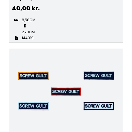
40,00
kr.
8,58CM
2,20CM
144919