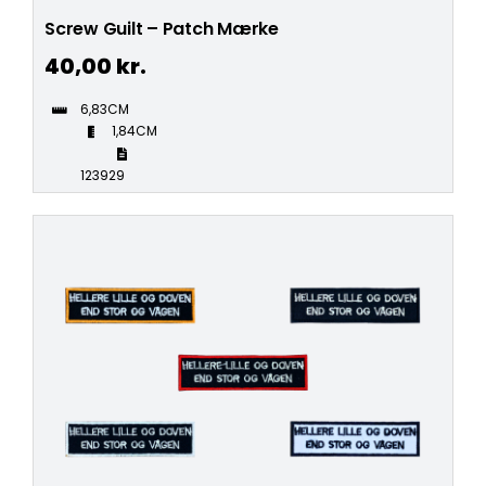
Screw Guilt – Patch Mærke
40,00
kr.
6,83CM
1,84CM
123929