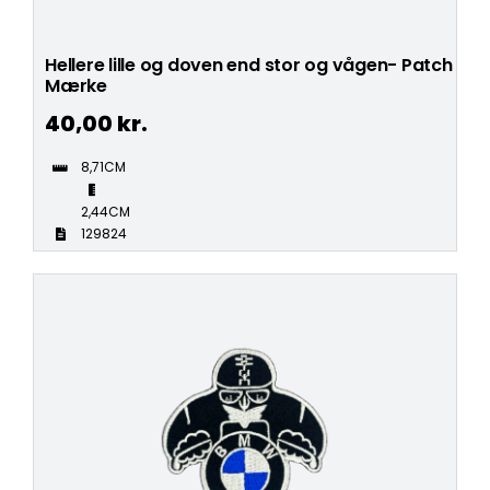
Hellere lille og doven end stor og vågen- Patch
Mærke
40,00
kr.
8,71CM
2,44CM
129824