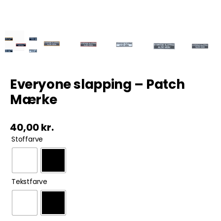
Tobak
ØL & Spiritus
Andre Mærker
Everyone slapping – Patch
Mærke
Tøj & Andre Varer
40,00
kr.
Rodkasse/Tilbud

Stoffarve

Tekstfarve
