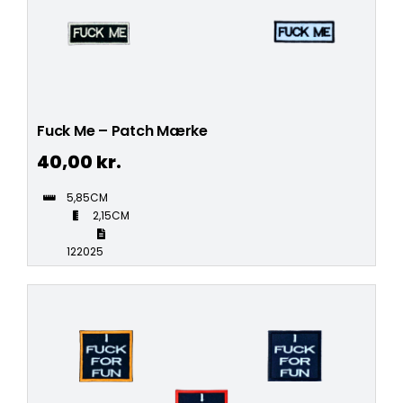
Fuck Me – Patch Mærke
40,00
kr.
5,85CM
2,15CM
122025