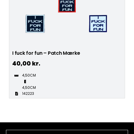
I fuck for fun – Patch Mærke
40,00
kr.
4,50CM
4,50CM
142223