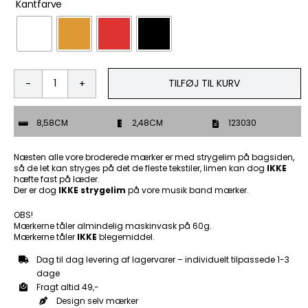
Kantfarve
TILFØJ TIL KURV
Everyone
slapping
-
8,58CM
2,48CM
123030
Patch
Mærke
antal
Næsten alle vore broderede mærker er med strygelim på bagsiden,
så de let kan stryges på det de fleste tekstiler, limen kan dog
IKKE
hæfte fast på læder.
Der er dog
IKKE strygelim
på vore musik band mærker.
OBS!
Mærkerne tåler almindelig maskinvask på 60g.
Mærkerne tåler
IKKE
blegemiddel.
Dag til dag levering af lagervarer – individuelt tilpassede 1-3
dage
Fragt altid 49,-
Design selv mærker