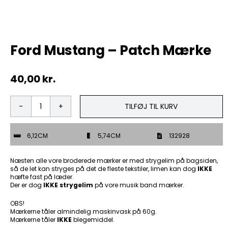
Tobak
Ford Mustang – Patch Mærke
ØL & Spiritus
40,00
kr.
Andre Mærker
Tøj & Andre Varer
TILFØJ TIL KURV
Ford
Mustang
Rodkasse/Tilbud
-
6,12CM
5,74CM
132928
Patch
Mærke
antal
Næsten alle vore broderede mærker er med strygelim på bagsiden,
så de let kan stryges på det de fleste tekstiler, limen kan dog
IKKE
hæfte fast på læder.
Der er dog
IKKE strygelim
på vore musik band mærker.
OBS!
Mærkerne tåler almindelig maskinvask på 60g.
Mærkerne tåler
IKKE
blegemiddel.