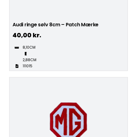
Audi ringe sølv 8cm – Patch Mærke
40,00
kr.
8,10CM
2,88CM
111015