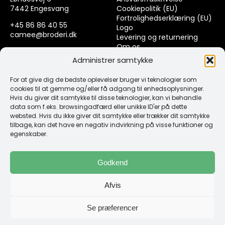
7442 Engesvang
Cookiepolitik (EU)
Fortrolighedserklæring (EU)
+45 86 86 40 55
Logo
camee@broderi.dk
Levering og returnering
Om os
CVR: 13910073
Kontakt
Administrer samtykke
For at give dig de bedste oplevelser bruger vi teknologier som
Links
cookies til at gemme og/eller få adgang til enhedsoplysninger.
Hvis du giver dit samtykke til disse teknologier, kan vi behandle
data som f.eks. browsingadfærd eller unikke ID'er på dette
Spørgsmål & Svar
websted. Hvis du ikke giver dit samtykke eller trækker dit samtykke
Tråd
tilbage, kan det have en negativ indvirkning på visse funktioner og
Design selv guide
egenskaber.
Konto
Godkend
Log ind
Afvis
Klub Mærker
Se præferencer