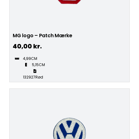
MG logo – Patch Mærke
40,00
kr.
4,99CM
5,15CM
132927Rød