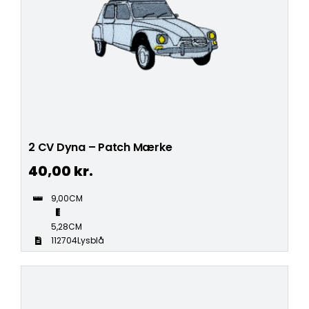
2 CV Dyna – Patch Mærke
40,00
kr.
9,00CM
5,28CM
112704Lysblå