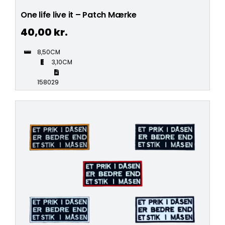
One life live it – Patch Mærke
40,00
kr.
8,50CM
3,10CM
158029