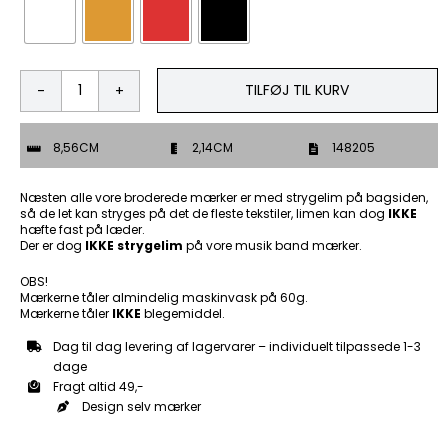
TILFØJ TIL KURV
FRX
Low
Rider
8,56CM
2,14CM
148205
-
Patch
Mærke
Næsten alle vore broderede mærker er med strygelim på bagsiden,
antal
så de let kan stryges på det de fleste tekstiler, limen kan dog
IKKE
hæfte fast på læder.
Der er dog
IKKE strygelim
på vore musik band mærker.
OBS!
Mærkerne tåler almindelig maskinvask på 60g.
Mærkerne tåler
IKKE
blegemiddel.
Dag til dag levering af lagervarer – individuelt tilpassede 1-3
dage
Fragt altid 49,-
Design selv mærker