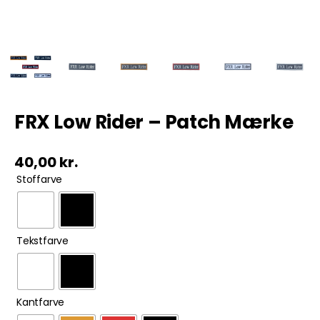
Tobak
ØL & Spiritus
Andre Mærker
FRX Low Rider – Patch Mærke
Tøj & Andre Varer
40,00
kr.

Stoffarve
Rodkasse/Tilbud

Tekstfarve

Kantfarve