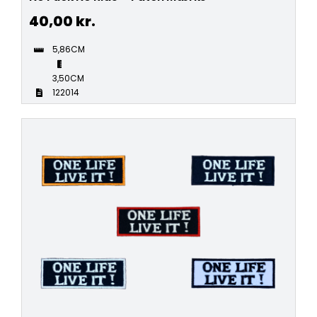
40,00
kr.
5,86CM
3,50CM
122014