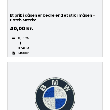
Et prik i dåsen er bedre end et stik i måsen –
Patch Mærke
40,00
kr.
8,56CM
3,74CM
145002