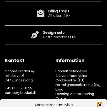
Billig fragt
Altid kun 49,-
Design selv
Alt fra mærker til tøj
Kontakt
Information
Camée Broderi A/S
Handelsbetingelser
Løhdesvej 6
Ansvarsfraskrivelse
7442 Engesvang
Cookiepolitik (EU)
Fortrolighedserklæring (EU)
+45 86 86 40 55
Logo
camee@broderi.dk
Levering og returnering
Om os
CVR: 13910073
Kontakt
Administrer samtykke