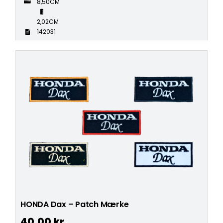
8,50CM
2,02CM
142031
HONDA Dax – Patch Mærke
40,00
kr.