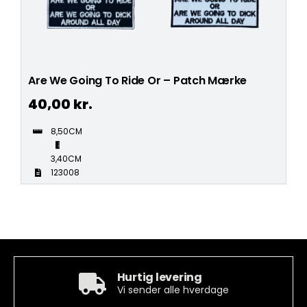
Are We Going To Ride Or – Patch Mærke
40,00
kr.
8,50CM
3,40CM
123008
Hurtig levering
Vi sender alle hverdage