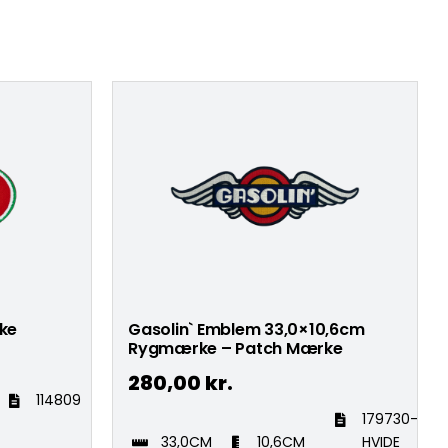
ke
Gasolin` Emblem 33,0×10,6cm
Rygmærke – Patch Mærke
280,00
kr.
114809
179730-
33,0CM
10,6CM
HVIDE