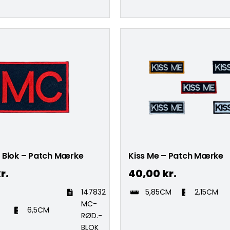
 Blok – Patch Mærke
Kiss Me – Patch Mærke
r.
40,00
kr.
147832
5,85CM
2,15CM
MC-
M
6,5CM
RØD.-
BLOK