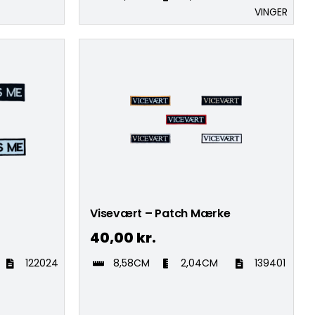
VINGER
Visevært – Patch Mærke
40,00
kr.
122024
8,58CM
2,04CM
139401