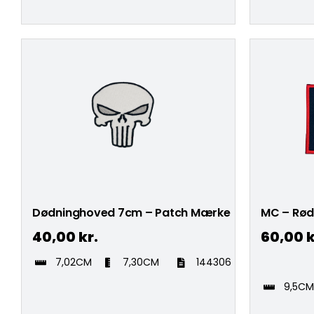
Dødninghoved 7cm – Patch Mærke
MC – Rød
40,00
kr.
60,00
k
7,02CM
7,30CM
144306
9,5C