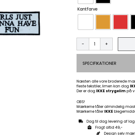
Kantfarve
Girls
Just
Wanna
SPECIFIKATIONER
Have
Fun
-
Patch
Næsten alle vore broderede mær
fleste tekstiler, limen kan dog
Mærke
IK
Der er dog
IKKE strygelim
på v
antal
OBS!
Mærkerne tåler almindelig mas
Mærkerne tåler
IKKE
blegemidde
Dag til dag levering af lag
Fragt altid 49,-
Design selv mær