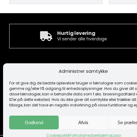
Hurtig levering
Vi sender alle hverdage
Kontakt
Informa
Administrer samtykke
Camée Broderi A/S
Handelsbeti
Løhdesvej 6
Ansvarsfrask
For at give dig de bedste oplevelser bruger vi teknologier som cookies 
7442 Engesvang
Cookiepoliti
gemme og/eller få adgang til enhedsoplysninger. Hvis du giver dit s
Fortrolighe
disse teknologier, kan vi behandle data som f.eks. browsingadfærd e
+45 86 86 40 55
Logo
ID'er på dette websted. Hvis du ikke giver dit samtykke eller trækker d
camee@broderi.dk
tilbage, kan det have en negativ indvirkning på visse funktioner og 
Levering og
Om os
CVR: 13910073
Kontakt
Godkend
Afvis
Se præfe
Cookiepolitik
Fortrolighedserklæring
Logo