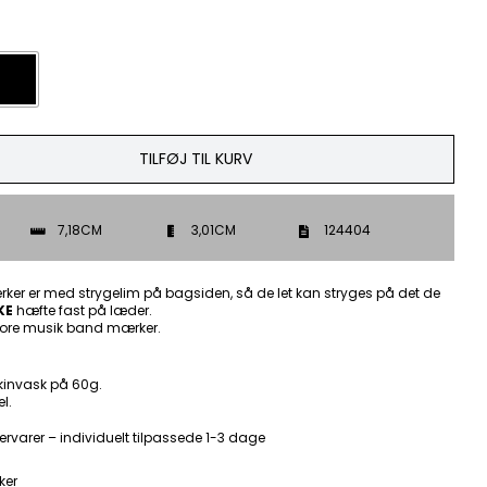

TILFØJ TIL KURV
7,18CM
3,01CM
124404
ker er med strygelim på bagsiden, så de let kan stryges på det de
KE
hæfte fast på læder.
ore musik band mærker.
kinvask på 60g.
l.
ervarer – individuelt tilpassede 1-3 dage
ker