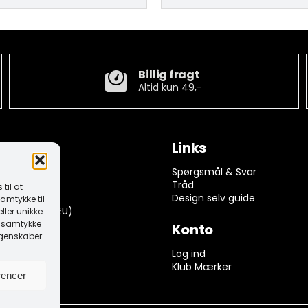
Billig fragt
Altid kun 49,-
tion
Links
ngelser
Spørgsmål & Svar
rivelse
Tråd
til at
k (EU)
Design selv guide
amtykke til
dserklæring (EU)
ller unikke
it samtykke
Konto
egenskaber.
 returnering
Log ind
Klub Mærker
rencer