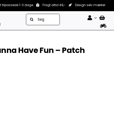
lt tilpassede 1-3 dage
Fragt altid 49,-
Design selv mærker
Søg
efter:
d
anna Have Fun – Patch

