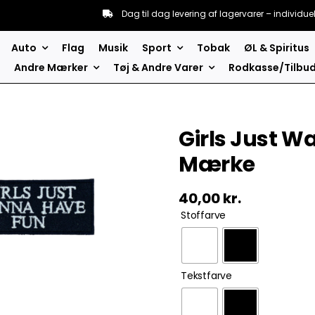
Dag til dag levering af lagervarer – individue
Auto
Flag
Musik
Sport
Tobak
ØL & Spiritus
Andre Mærker
Tøj & Andre Varer
Rodkasse/Tilbu
Girls Just W
Mærke
40,00
kr.
Stoffarve
Tekstfarve