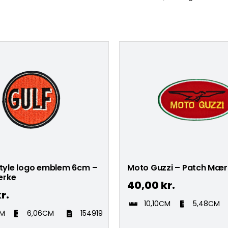
style logo emblem 6cm –
Moto Guzzi – Patch Mær
ærke
40,00
kr.
r.
10,10CM
5,48CM
CM
6,06CM
154919