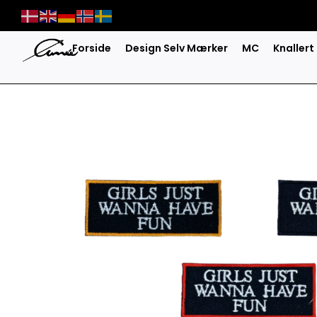
Skip
to
content
Forside
Design Selv Mærker
MC
Knallert