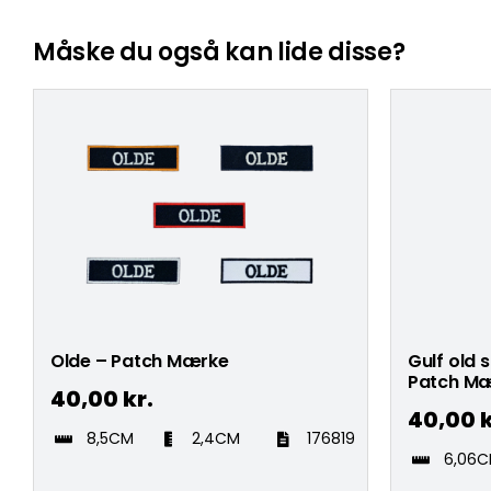
Måske du også kan lide disse?
Olde – Patch Mærke
Gulf old 
Patch M
40,00
kr.
40,00
k
8,5CM
2,4CM
176819
6,06