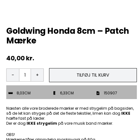
Tobak
Goldwing Honda 8cm – Patch
ØL & Spiritus
Mærke
Andre Mærker
40,00
kr.
Tøj & Andre Varer
TILFØJ TIL KURV
Goldwing
Rodkasse/Tilbud
Honda
8cm
8,03CM
6,33CM
150907
-
Patch
Mærke
Næsten alle vore broderede mærker er med strygelim på bagsiden,
antal
så de let kan stryges på det de fleste tekstiler, limen kan dog
IKKE
hæfte fast på læder.
Der er dog
IKKE strygelim
på vore musik band mærker.
OBS!
Mærkerne tåler almindelig maskinvask på 60g.