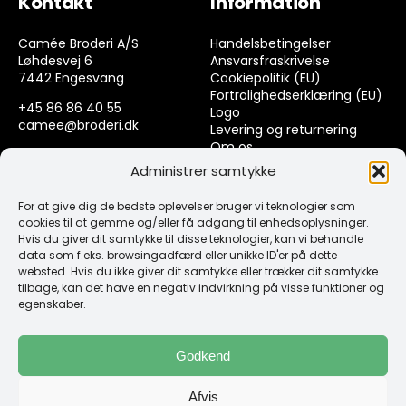
Kontakt
Information
Camée Broderi A/S
Handelsbetingelser
Løhdesvej 6
Ansvarsfraskrivelse
7442 Engesvang
Cookiepolitik (EU)
Fortrolighedserklæring (EU)
+45 86 86 40 55
Logo
camee@broderi.dk
Levering og returnering
Om os
CVR: 13910073
Kontakt
Administrer samtykke
For at give dig de bedste oplevelser bruger vi teknologier som
Links
cookies til at gemme og/eller få adgang til enhedsoplysninger.
Hvis du giver dit samtykke til disse teknologier, kan vi behandle
data som f.eks. browsingadfærd eller unikke ID'er på dette
Spørgsmål & Svar
websted. Hvis du ikke giver dit samtykke eller trækker dit samtykke
Tråd
tilbage, kan det have en negativ indvirkning på visse funktioner og
Design selv guide
egenskaber.
Konto
Godkend
Log ind
Afvis
Klub Mærker