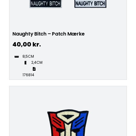
Naughty Bitch – Patch Mærke
40,00
kr.
8,5CM
2,4CM
176814