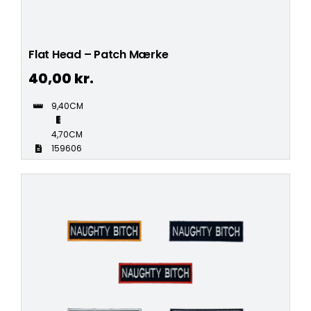
Flat Head – Patch Mærke
40,00
kr.
9,40CM
4,70CM
159606