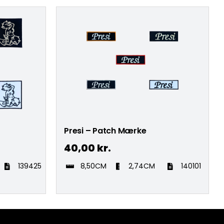
Presi – Patch Mærke
40,00
kr.
139425
8,50CM
2,74CM
140101