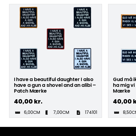
I have a beautiful daughter I also
Gud må ik
have a gun a shovel and an alibi –
ha mig vi
Patch Mærke
Mærke
40,00
kr.
40,00
k
6,00CM
7,00CM
174101
8,50