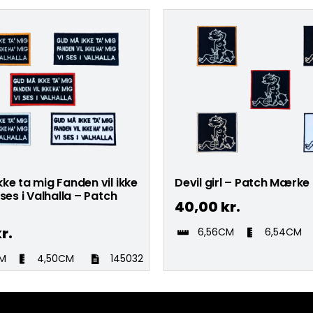
ke ta mig Fanden vil ikke
Devil girl – Patch Mærke
 ses i Valhalla – Patch
40,00
kr.
r.
6,56CM
6,54CM
CM
4,50CM
145032