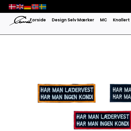
Skip
to
content
Forside
Design Selv Mærker
MC
Knallert