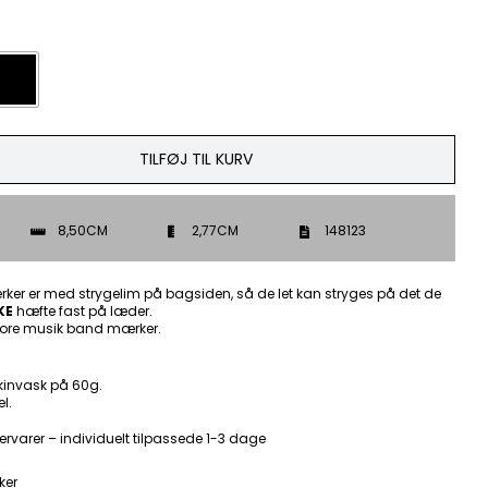

TILFØJ TIL KURV
8,50CM
2,77CM
148123
ker er med strygelim på bagsiden, så de let kan stryges på det de
KE
hæfte fast på læder.
ore musik band mærker.
kinvask på 60g.
l.
ervarer – individuelt tilpassede 1-3 dage
ker