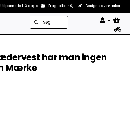
lt tilpassede 1-3 dage
Fragt altid 49,-
Design selv mærker
Søg
efter:
d
lædervest har man ingen
ch Mærke

