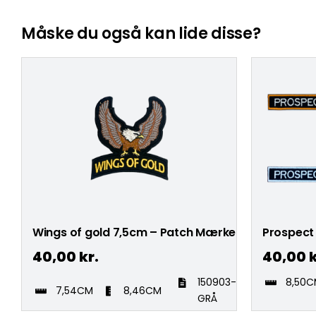
Måske du også kan lide disse?
Wings of gold 7,5cm – Patch Mærke
Prospect
40,00
kr.
40,00
k
150903-
8,50
7,54CM
8,46CM
GRÅ