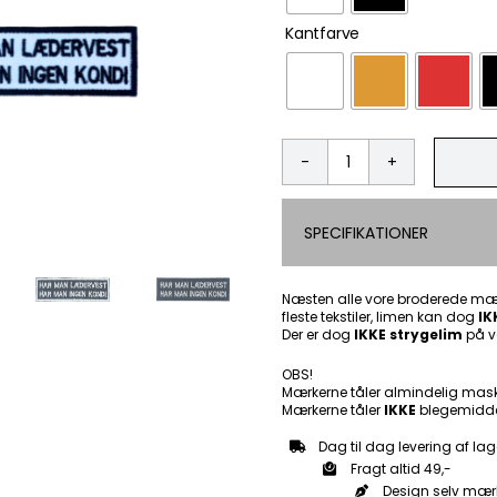
Kantfarve
Har
man
er
SPECIFIKATIONER
lædervest
har
man
ingen
Næsten alle vore broderede mær
fleste tekstiler, limen kan dog
kondi
IK
Der er dog
IKKE strygelim
på v
-
Patch
OBS!
Mærke
Mærkerne tåler almindelig mas
antal
Mærkerne tåler
IKKE
blegemidde
Dag til dag levering af lag
Fragt altid 49,-
Design selv mær