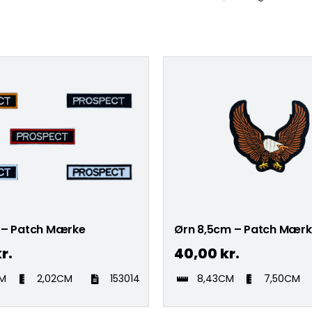
 – Patch Mærke
Ørn 8,5cm – Patch Mær
r.
40,00
kr.
CM
2,02CM
153014
8,43CM
7,50CM