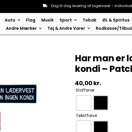
Dag til dag levering af lagervarer – individue
Auto
Flag
Musik
Sport
Tobak
ØL & Spiritus
Andre Mærker
Tøj & Andre Varer
Rodkasse/Tilbu
Har man er 
kondi – Pat
40,00
kr.
Stoffarve
Tekstfarve