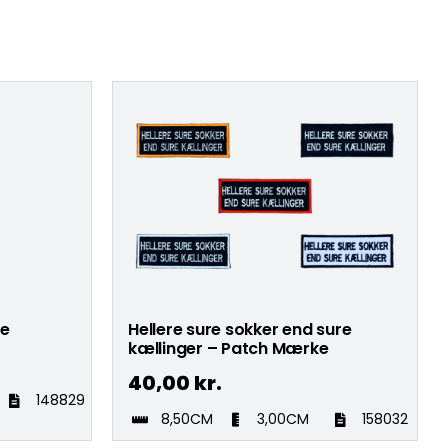
ke
Hellere sure sokker end sure
kællinger – Patch Mærke
40,00
kr.
148829
8,50CM
3,00CM
158032