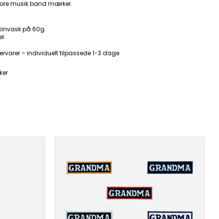
ore musik band mærker.
kinvask på 60g.
l.
ervarer – individuelt tilpassede 1-3 dage
ker