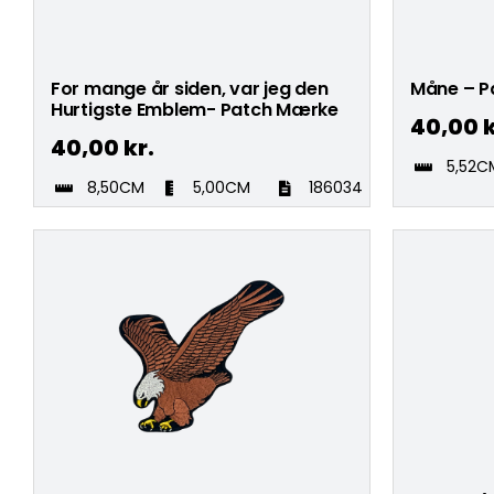
For mange år siden, var jeg den
Måne – P
Hurtigste Emblem- Patch Mærke
40,00
k
40,00
kr.
5,52C
8,50CM
5,00CM
186034