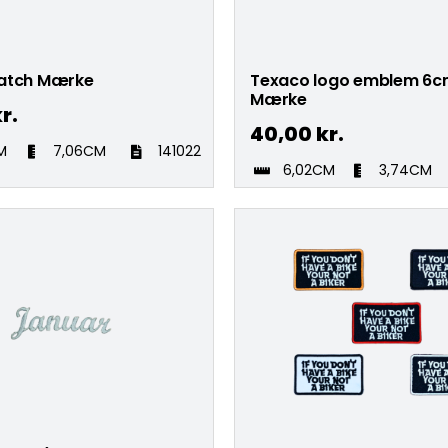
atch Mærke
Texaco logo emblem 6c
Mærke
r.
40,00
kr.
M
7,06CM
141022
6,02CM
3,74CM