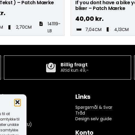
 Tekst ) – Patch Mærke
If you dont have a bike y
biker – Patch Mærke
r.
40,00
kr.
141119-
CM
2,70CM
7,04CM
4,13CM
LB
Billig fragt
Altid kun 49,-
tion
Links
ngelser
Spørgsmål & Svar
rivelse
Tråd
til at
k (EU)
Design selv guide
amtykke til
dserklæring (EU)
ller unikke
it samtykke
Konto