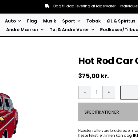
Dag til dag levering af lagervarer – individue
Auto
Flag
Musik
Sport
Tobak
ØL & Spiritus
Andre Mærker
Tøj & Andre Varer
Rodkasse/Tilbu
Hot Rod Car
375,00
kr.
Hot
Rod
Car
SPECIFIKATIONER
Girl
emblem
-
Patch
Næsten alle vore broderede mær
fleste tekstiler, limen kan dog
Mærke
IK