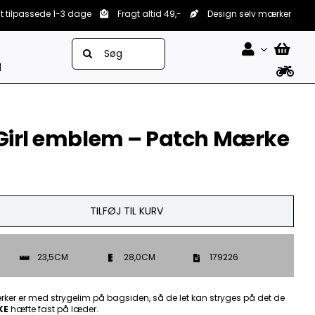
lt tilpassede 1-3 dage
Fragt altid 49,-
Design selv mærker
Søg
efter:
d
 Girl emblem – Patch Mærke
TILFØJ TIL KURV
23,5CM
28,0CM
179226
ker er med strygelim på bagsiden, så de let kan stryges på det de
KE
hæfte fast på læder.