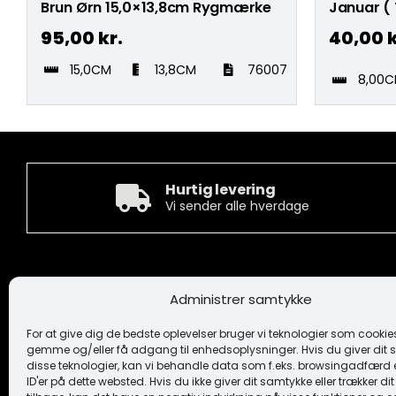
Brun Ørn 15,0×13,8cm Rygmærke
Januar (
95,00
kr.
40,00
k
15,0CM
13,8CM
76007
8,00
Hurtig levering
Vi sender alle hverdage
Kontakt
Informa
Administrer samtykke
Camée Broderi A/S
Handelsbeti
Løhdesvej 6
Ansvarsfrask
For at give dig de bedste oplevelser bruger vi teknologier som cookies 
7442 Engesvang
Cookiepoliti
gemme og/eller få adgang til enhedsoplysninger. Hvis du giver dit s
Fortrolighe
disse teknologier, kan vi behandle data som f.eks. browsingadfærd e
+45 86 86 40 55
Logo
ID'er på dette websted. Hvis du ikke giver dit samtykke eller trækker d
camee@broderi.dk