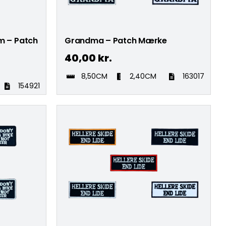
m – Patch
Grandma – Patch Mærke
40,00
kr.
8,50CM
2,40CM
163017
154921