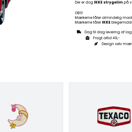
Der er dog
IKKE strygelim
på v
antal
OBS!
Mærkerne tåler almindelig mas
Mærkerne tåler
IKKE
blegemidde
Dag til dag levering af lag
Fragt altid 49,-
Design selv mær