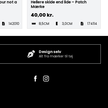
our not a
Hellere skide end lide – Patch
Mærke
40,00
kr.
142010
8,5CM
3,0CM
174114
Design selv
Alt fra mærker til tøj