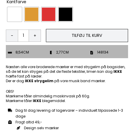
Kantfarve
TILFØJ TIL KURV
I
am
my
8,54CM
2,77CM
148134
familys
black
sheep
Næsten alle vore broderede mærker er med strygelim på bagsiden,
-
så de let kan stryges på det de fleste tekstiler, limen kan dog
IKKE
hæfte fast på læder.
Patch
Der er dog
IKKE strygelim
på vore musik band mærker.
Mærke
antal
OBS!
Mærkerne tåler almindelig maskinvask på 60g.
Mærkerne tåler
IKKE
blegemiddel.
Dag til dag levering af lagervarer – individuelt tilpassede 1-3
dage
Fragt altid 49,-
Design selv mærker