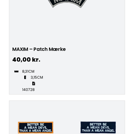
MAXIM – Patch Mærke
40,00
kr.
8,31CM
3,15CM
140728