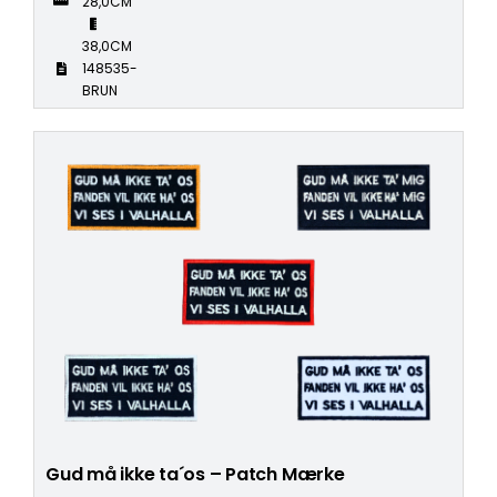
28,0CM
38,0CM
148535-
BRUN
Gud må ikke ta´os – Patch Mærke