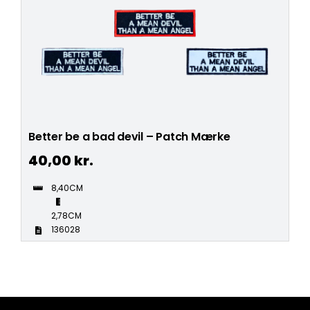
Better be a bad devil – Patch Mærke
40,00
kr.
8,40CM
2,78CM
136028