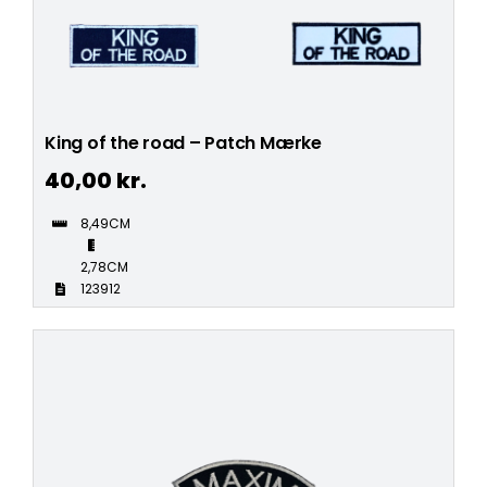
King of the road – Patch Mærke
40,00
kr.
8,49CM
2,78CM
123912