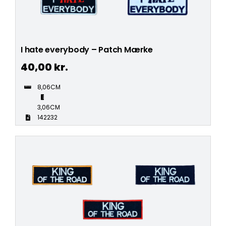
I hate everybody – Patch Mærke
40,00
kr.
8,06CM
3,06CM
142232