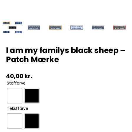
Tobak
ØL & Spiritus
Andre Mærker
I am my familys black sheep –
Patch Mærke
Tøj & Andre Varer
40,00
kr.
Rodkasse/Tilbud

Stoffarve

Tekstfarve
