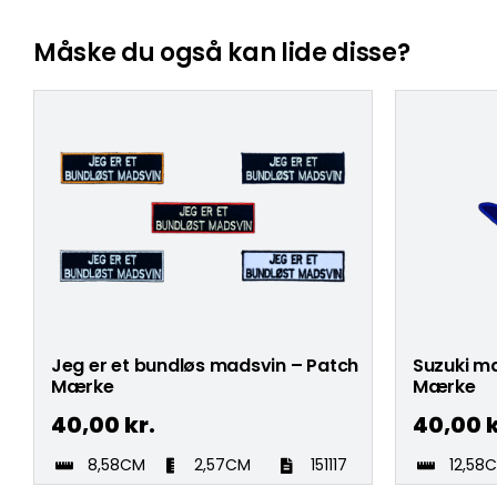
Måske du også kan lide disse?
Jeg er et bundløs madsvin – Patch
Suzuki mæ
Mærke
Mærke
40,00
kr.
40,00
k
8,58CM
2,57CM
151117
12,58