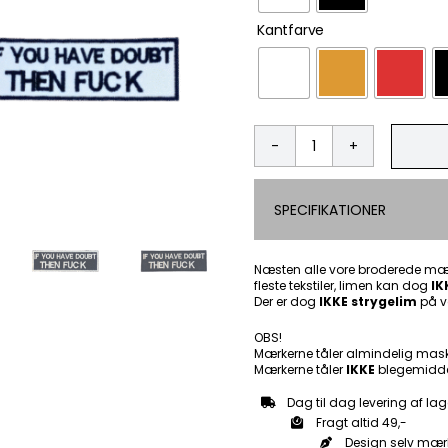
Kantfarve
If
you
have
SPECIFIKATIONER
doubt
then
fuck
-
Næsten alle vore broderede mær
fleste tekstiler, limen kan dog
Patch
IK
Der er dog
IKKE strygelim
på v
Mærke
antal
OBS!
Mærkerne tåler almindelig mas
Mærkerne tåler
IKKE
blegemidde
Dag til dag levering af lag
Fragt altid 49,-
Design selv mær