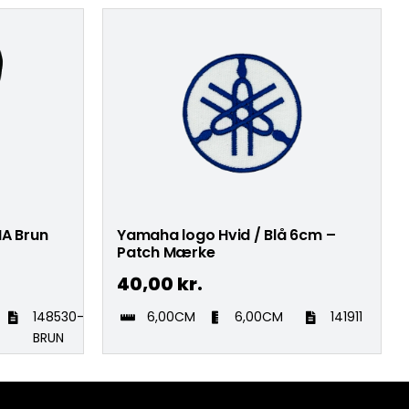
A Brun
Yamaha logo Hvid / Blå 6cm –
Patch Mærke
40,00
kr.
148530-
6,00CM
6,00CM
141911
BRUN