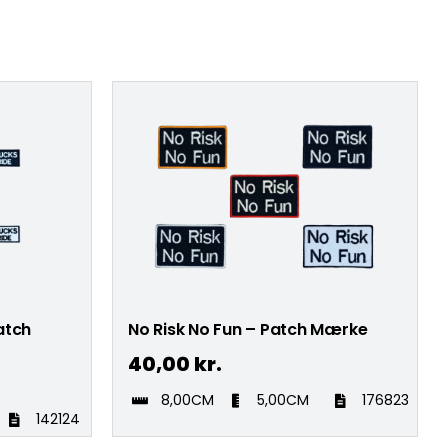
atch
No Risk No Fun – Patch Mærke
40,00
kr.
8,00CM
5,00CM
176823
142124