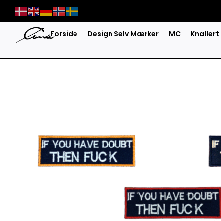
Skip
to
content
Forside
Design Selv Mærker
MC
Knallert