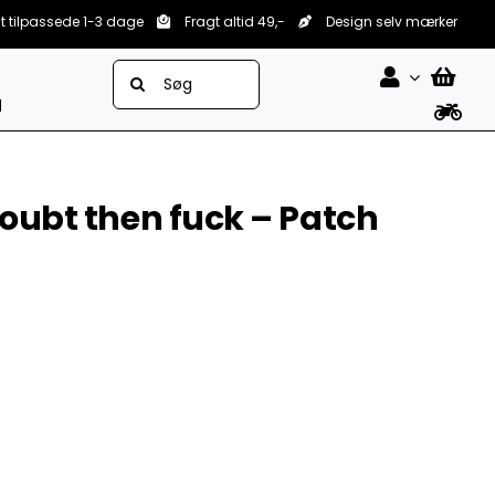
lt tilpassede 1-3 dage
Fragt altid 49,-
Design selv mærker
Søg
efter:
d
doubt then fuck – Patch

