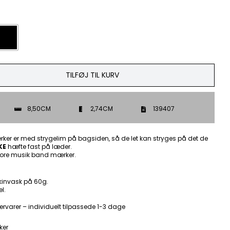

TILFØJ TIL KURV
8,50CM
2,74CM
139407
ker er med strygelim på bagsiden, så de let kan stryges på det de
KE
hæfte fast på læder.
ore musik band mærker.
kinvask på 60g.
l.
ervarer – individuelt tilpassede 1-3 dage
ker