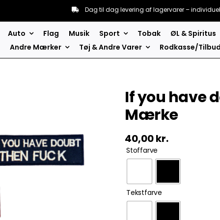
Dag til dag levering af lagervarer – individue
Auto
Flag
Musik
Sport
Tobak
ØL & Spiritus
Andre Mærker
Tøj & Andre Varer
Rodkasse/Tilbu
If you have 
Mærke
40,00
kr.
Stoffarve
Tekstfarve