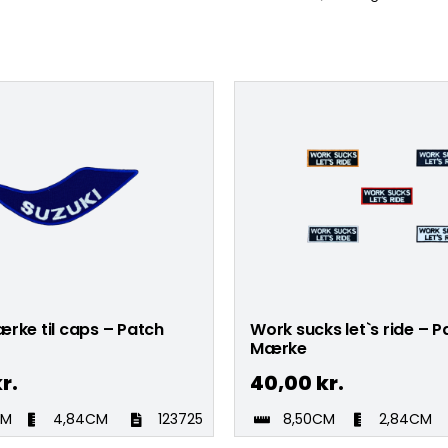
rke til caps – Patch
Work sucks let`s ride – P
Mærke
r.
40,00
kr.
CM
4,84CM
123725
8,50CM
2,84CM