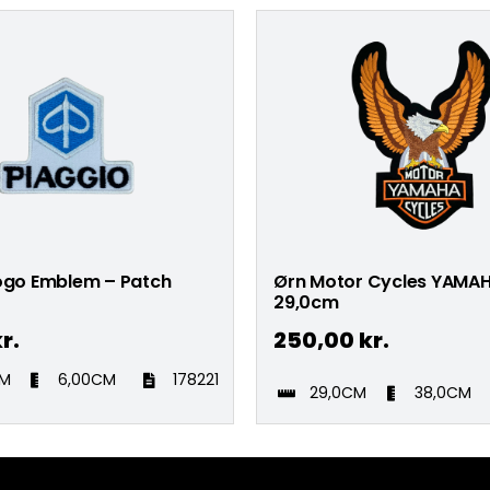
logo Emblem – Patch
Ørn Motor Cycles YAMAH
29,0cm
r.
250,00
kr.
CM
6,00CM
178221
29,0CM
38,0CM