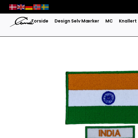
Skip
to
content
Forside
Design Selv Mærker
MC
Knallert