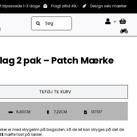
lt tilpassede 1-3 dage
Fragt altid 49,-
Design selv mærker
Søg
efter:
d
 flag 2 pak – Patch Mærke
TILFØJ TIL KURV
6,40CM
7,22CM
137317
ker er med strygelim på bagsiden, så de let kan stryges på det de
KE
hæfte fast på læder.