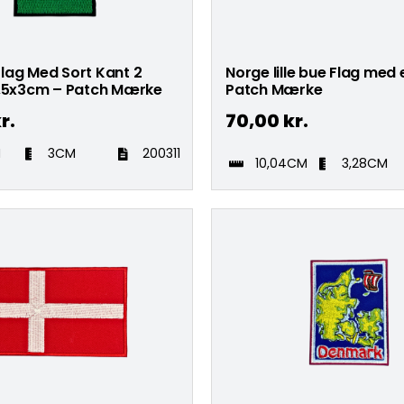
lag Med Sort Kant 2
Norge lille bue Flag med
4,5x3cm – Patch Mærke
Patch Mærke
r.
70,00
kr.
M
3CM
200311
10,04CM
3,28CM