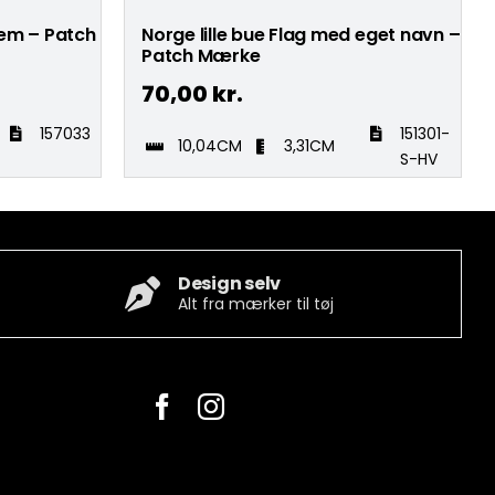
em – Patch
Norge lille bue Flag med eget navn –
Patch Mærke
70,00
kr.
157033
151301-
10,04CM
3,31CM
S-HV
Design selv
Alt fra mærker til tøj