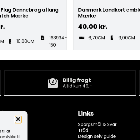
Flag Dannebrog aflang
Danmark Landkort embl
atch Mærke
Mærke
r.
40,00
kr.
163934-
6,70CM
9,00CM
CM
10,00CM
150
Billig fragt
Altid kun 49,-
tion
Links
ngelser
Spørgsmål & Svar
rivelse
Tråd
til at
k (EU)
Design selv guide
amtykke til