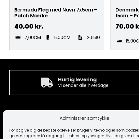
Bermuda Flag med Navn 7x5cm –
Danmark 
Patch Mærke
15cm – P
40,00
kr.
70,00
k
7,00CM
5,00CM
201510
15,00
Hurtig levering
Vi sender alle hverdage
Kontakt
Informa
Administrer samtykke
Camée Broderi A/S
Handelsbeti
Løhdesvej 6
Ansvarsfrask
For at give dig de bedste oplevelser bruger vi teknologier som cookies 
7442 Engesvang
Cookiepoliti
gemme og/eller få adgang til enhedsoplysninger. Hvis du giver dit s