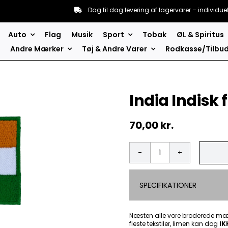
Dag til dag levering af lagervarer – individue
Auto
Flag
Musik
Sport
Tobak
ØL & Spiritus
Andre Mærker
Tøj & Andre Varer
Rodkasse/Tilbu
India Indisk
70,00
kr.
India
Indisk
flag
SPECIFIKATIONER
2
pak
-
Patch
Næsten alle vore broderede mær
fleste tekstiler, limen kan dog
Mærke
IK