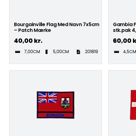
Bourgainville Flag Med Navn 7x5cm
Gambia F
– Patch Mærke
stk.pak 
40,00
kr.
60,00
k
7,00CM
5,00CM
201819
4,5C