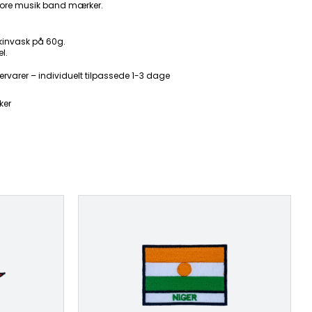
ore musik band mærker.
kinvask på 60g.
l.
ervarer – individuelt tilpassede 1-3 dage
ker