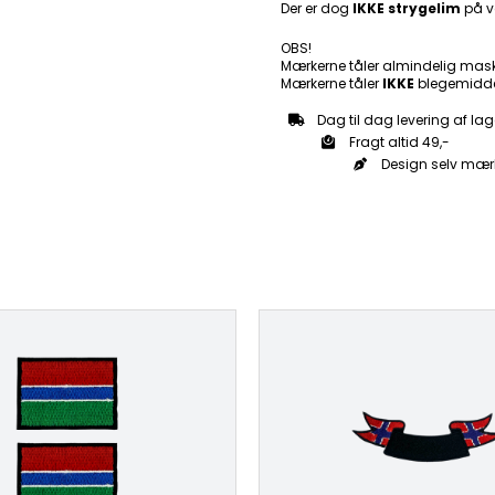
Der er dog
IKKE strygelim
på v
antal
OBS!
Mærkerne tåler almindelig mas
Mærkerne tåler
IKKE
blegemidde
Dag til dag levering af lag
Fragt altid 49,-
Design selv mær