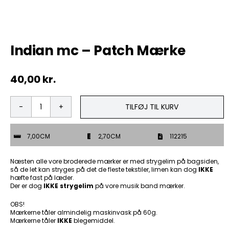
Tobak
Indian mc – Patch Mærke
ØL & Spiritus
40,00
kr.
Andre Mærker
Tøj & Andre Varer
TILFØJ TIL KURV
Indian
mc
Rodkasse/Tilbud
-
7,00CM
2,70CM
112215
Patch
Mærke
antal
Næsten alle vore broderede mærker er med strygelim på bagsiden,
så de let kan stryges på det de fleste tekstiler, limen kan dog
IKKE
hæfte fast på læder.
Der er dog
IKKE strygelim
på vore musik band mærker.
OBS!
Mærkerne tåler almindelig maskinvask på 60g.
Mærkerne tåler
IKKE
blegemiddel.