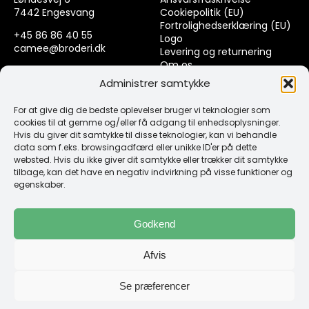
7442 Engesvang
Cookiepolitik (EU)
Fortrolighedserklæring (EU)
+45 86 86 40 55
Logo
camee@broderi.dk
Levering og returnering
Om os
CVR: 13910073
Kontakt
Administrer samtykke
For at give dig de bedste oplevelser bruger vi teknologier som
Links
cookies til at gemme og/eller få adgang til enhedsoplysninger.
Hvis du giver dit samtykke til disse teknologier, kan vi behandle
data som f.eks. browsingadfærd eller unikke ID'er på dette
Spørgsmål & Svar
websted. Hvis du ikke giver dit samtykke eller trækker dit samtykke
Tråd
tilbage, kan det have en negativ indvirkning på visse funktioner og
Design selv guide
egenskaber.
Konto
Godkend
Log ind
Afvis
Klub Mærker
Se præferencer