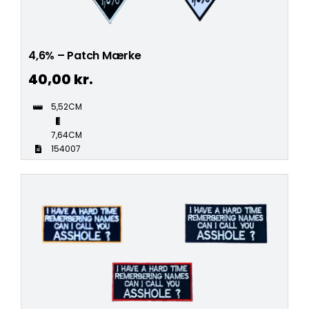
4,6% – Patch Mærke
40,00
kr.
5,52CM
7,64CM
154007