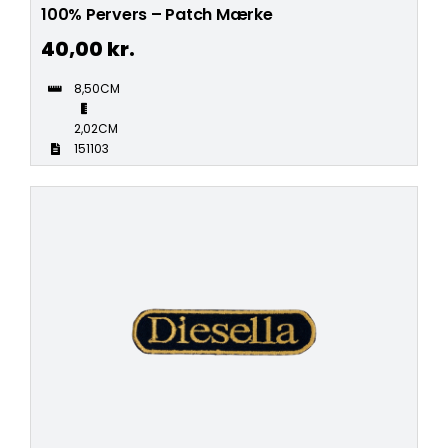
100% Pervers – Patch Mærke
40,00
kr.
8,50CM
2,02CM
151103