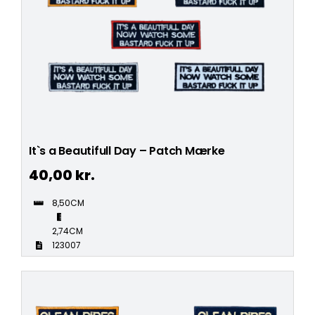
It`s a Beautifull Day – Patch Mærke
40,00
kr.
8,50CM
2,74CM
123007