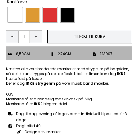
Kantfarve
TILFØJ TIL KURV
It`s
a
Beautifull
8,50CM
2,74CM
123007
Day
-
Patch
Næsten alle vore broderede mærker er med strygelim på bagsiden,
Mærke
så de let kan stryges på det de fleste tekstiler, limen kan dog
IKKE
hæfte fast på læder.
antal
Der er dog
IKKE strygelim
på vore musik band mærker.
OBS!
Mærkerne tåler almindelig maskinvask på 60g.
Mærkerne tåler
IKKE
blegemiddel.
Dag til dag levering af lagervarer – individuelt tilpassede 1-3
dage
Fragt altid 49,-
Design selv mærker