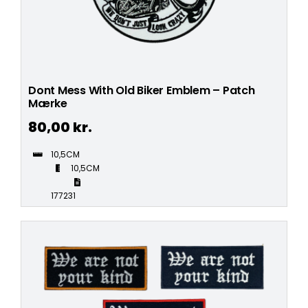
Dont Mess With Old Biker Emblem – Patch
Mærke
80,00
kr.
10,5CM
10,5CM
177231