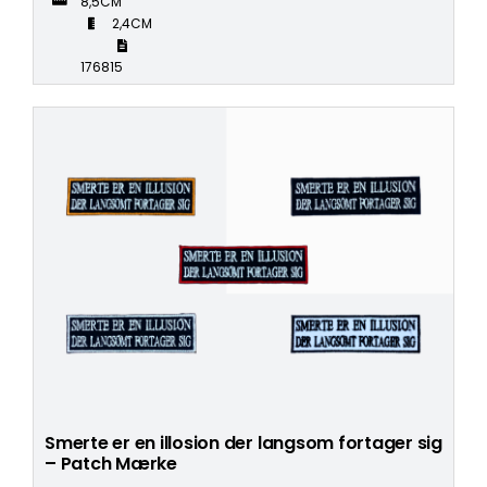
8,5CM
2,4CM
176815
Smerte er en illosion der langsom fortager sig
– Patch Mærke