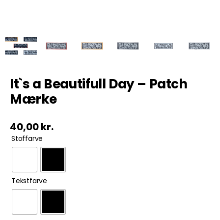
Tobak
ØL & Spiritus
Andre Mærker
It`s a Beautifull Day – Patch
Mærke
Tøj & Andre Varer
40,00
kr.
Rodkasse/Tilbud

Stoffarve

Tekstfarve
