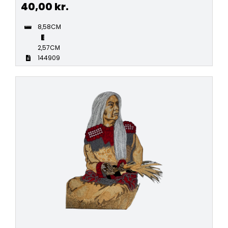
40,00
kr.
8,58CM
2,57CM
144909