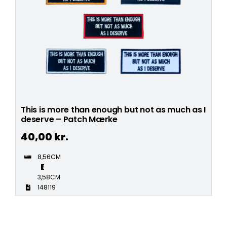
This is more than enough but not as much as I
deserve – Patch Mærke
40,00
kr.
8,56CM
3,58CM
148119