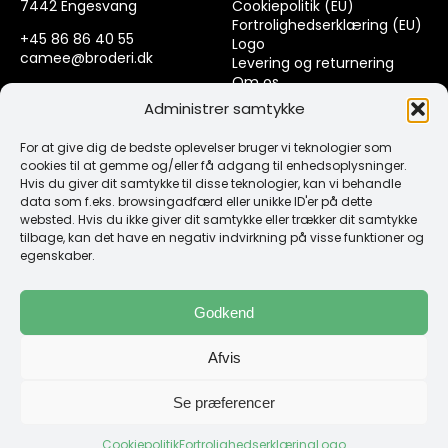
7442 Engesvang
Cookiepolitik (EU)
Fortrolighedserklæring (EU)
+45 86 86 40 55
Logo
camee@broderi.dk
Levering og returnering
Om os
CVR: 13910073
Kontakt
Administrer samtykke
For at give dig de bedste oplevelser bruger vi teknologier som
Links
cookies til at gemme og/eller få adgang til enhedsoplysninger.
Hvis du giver dit samtykke til disse teknologier, kan vi behandle
data som f.eks. browsingadfærd eller unikke ID'er på dette
Spørgsmål & Svar
websted. Hvis du ikke giver dit samtykke eller trækker dit samtykke
Tråd
tilbage, kan det have en negativ indvirkning på visse funktioner og
Design selv guide
egenskaber.
Konto
Godkend
Log ind
Afvis
Klub Mærker
Se præferencer
Cookiepolitik
Fortrolighedserklæring
Logo