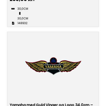
30,0CM
30,0CM
148932
Yamaha med Guld Vinger og Logo 34,0cm –