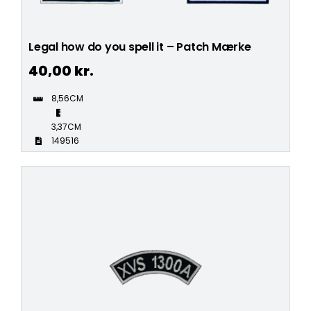
Legal how do you spell it – Patch Mærke
40,00
kr.
8,56CM
3,37CM
149516