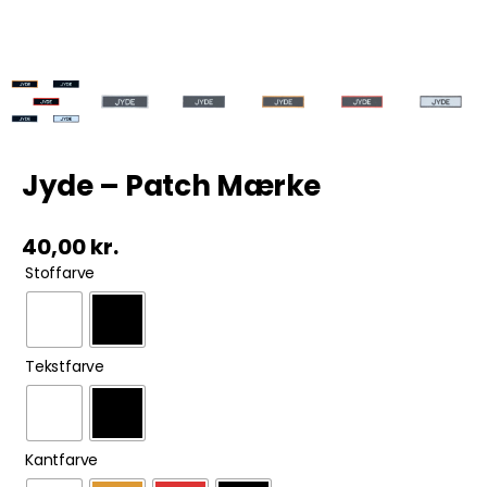
Tobak
ØL & Spiritus
Andre Mærker
Jyde – Patch Mærke
Tøj & Andre Varer
40,00
kr.

Stoffarve
Rodkasse/Tilbud

Tekstfarve

Kantfarve