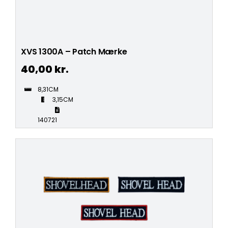
XVS 1300A – Patch Mærke
40,00
kr.
8,31CM
3,15CM
140721