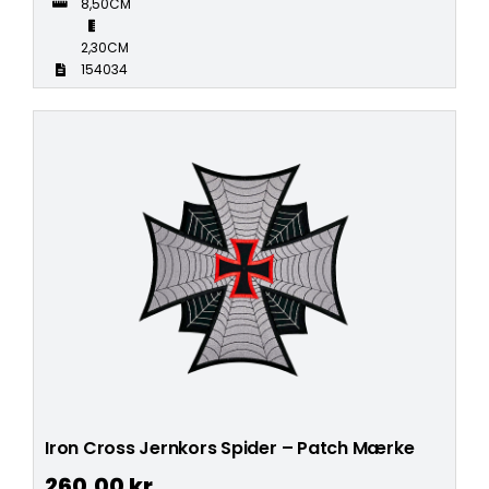
8,50CM
2,30CM
154034
Iron Cross Jernkors Spider – Patch Mærke
260,00
kr.