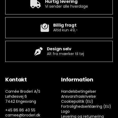
Hurtig levering
Vi sender alle hverdage
Billig fragt
Altid kun 49,-
Design selv
Alt fra mærker til tøj
Kontakt
Information
Camée Broderi A/S
Handelsbetingelser
Løhdesvej 6
Ansvarsfraskrivelse
7442 Engesvang
Cookiepolitik (EU)
Fortrolighedserklæring (EU)
+45 86 86 40 55
Logo
camee@broderi.dk
Levering og returnering