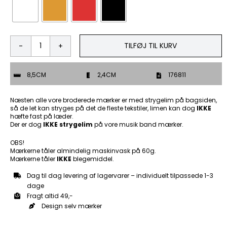
TILFØJ TIL KURV
Jyde
-
Patch
8,5CM
2,4CM
176811
Mærke
antal
Næsten alle vore broderede mærker er med strygelim på bagsiden,
så de let kan stryges på det de fleste tekstiler, limen kan dog
IKKE
hæfte fast på læder.
Der er dog
IKKE strygelim
på vore musik band mærker.
OBS!
Mærkerne tåler almindelig maskinvask på 60g.
Mærkerne tåler
IKKE
blegemiddel.
Dag til dag levering af lagervarer – individuelt tilpassede 1-3
dage
Fragt altid 49,-
Design selv mærker