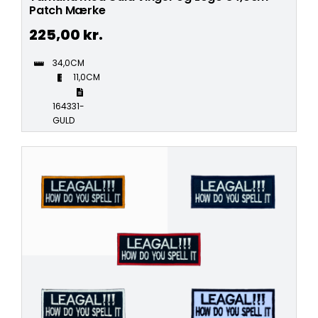
Patch Mærke
225,00
kr.
34,0CM
11,0CM
164331-
GULD