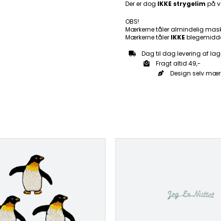
Der er dog
IKKE strygelim
på v
OBS!
Mærkerne tåler almindelig mas
Mærkerne tåler
IKKE
blegemidde
Dag til dag levering af lag
Fragt altid 49,-
Design selv mær