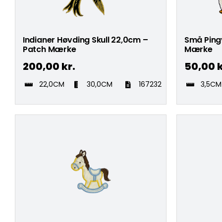
Indianer Høvding Skull 22,0cm –
Små Pingv
Patch Mærke
Mærke
200,00
kr.
50,00
k
22,0CM
30,0CM
167232
3,5CM