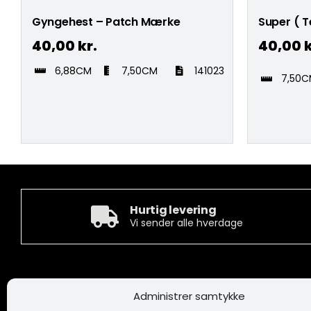
Gyngehest – Patch Mærke
Super ( T
40,00
kr.
40,00
k
6,88CM
7,50CM
141023
7,50
Hurtig levering
Vi sender alle hverdage
Kontakt
Informa
Administrer samtykke
Camée Broderi A/S
Handelsbeti