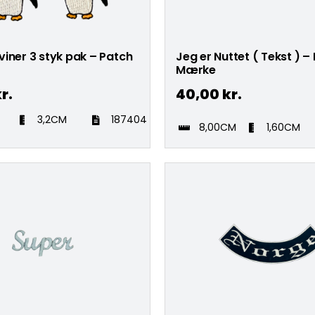
iner 3 styk pak – Patch
Jeg er Nuttet ( Tekst ) –
Mærke
r.
40,00
kr.
3,2CM
187404
8,00CM
1,60CM