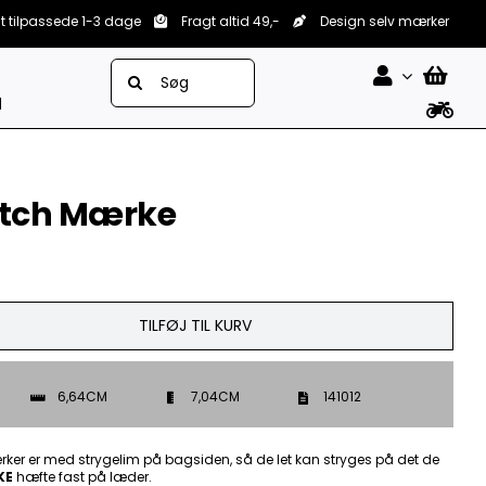
lt tilpassede 1-3 dage
Fragt altid 49,-
Design selv mærker
Søg
efter:
d
atch Mærke
TILFØJ TIL KURV
6,64CM
7,04CM
141012
ker er med strygelim på bagsiden, så de let kan stryges på det de
KE
hæfte fast på læder.