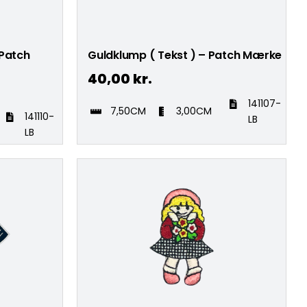
 Patch
Guldklump ( Tekst ) – Patch Mærke
40,00
kr.
141107-
7,50CM
3,00CM
141110-
LB
LB