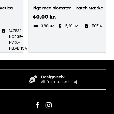
vetica –
Pige med blomster – Patch Mærke
40,00
kr.
3,80CM
5,20CM
110514
147832
NORGE-
HVID.-
HELVETICA
Design selv
Alt fra mærker til tøj