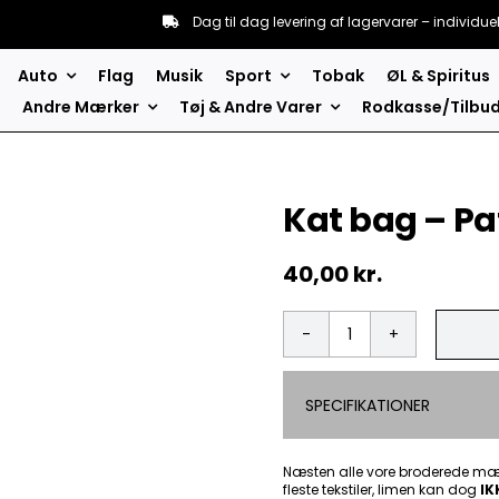
Dag til dag levering af lagervarer – individue
Auto
Flag
Musik
Sport
Tobak
ØL & Spiritus
Andre Mærker
Tøj & Andre Varer
Rodkasse/Tilbu
Kat bag – P
40,00
kr.
Kat
bag
-
SPECIFIKATIONER
Patch
Mærke
antal
Næsten alle vore broderede mær
fleste tekstiler, limen kan dog
IK