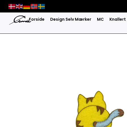
Skip
to
content
Forside
Design Selv Mærker
MC
Knallert