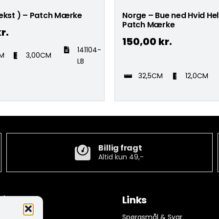
ekst ) – Patch Mærke
Norge – Bue ned Hvid Hel
Patch Mærke
r.
150,00
kr.
141104-
CM
3,00CM
LB
32,5CM
12,0CM
Billig fragt
Altid kun 49,-
tion
Links
ngelser
Spørgsmål & Svar