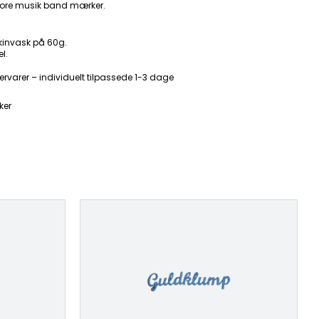
ore musik band mærker.
kinvask på 60g.
l.
ervarer – individuelt tilpassede 1-3 dage
ker