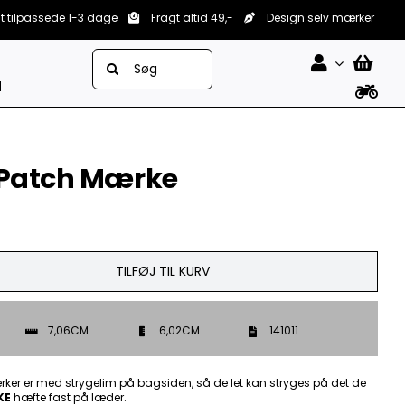
lt tilpassede 1-3 dage
Fragt altid 49,-
Design selv mærker
Søg
efter:
d
 Patch Mærke
TILFØJ TIL KURV
7,06CM
6,02CM
141011
ker er med strygelim på bagsiden, så de let kan stryges på det de
KE
hæfte fast på læder.