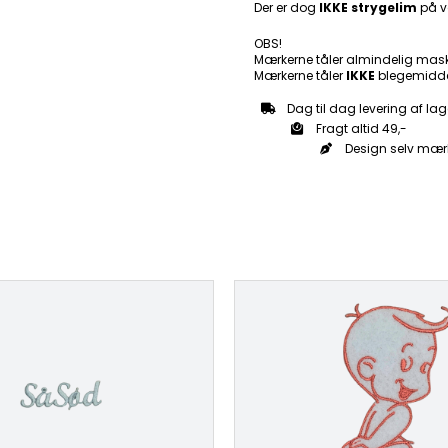
Der er dog
IKKE strygelim
på v
OBS!
Mærkerne tåler almindelig mas
Mærkerne tåler
IKKE
blegemidde
Dag til dag levering af lag
Fragt altid 49,-
Design selv mær