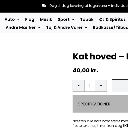
Dag til dag levering af lagervarer – individue
Auto
Flag
Musik
Sport
Tobak
ØL & Spiritus
Andre Mærker
Tøj & Andre Varer
Rodkasse/Tilbu
Kat hoved –
40,00
kr.
Kat
hoved
-
SPECIFIKATIONER
Patch
Mærke
antal
Næsten alle vore broderede mær
fleste tekstiler, limen kan dog
IK