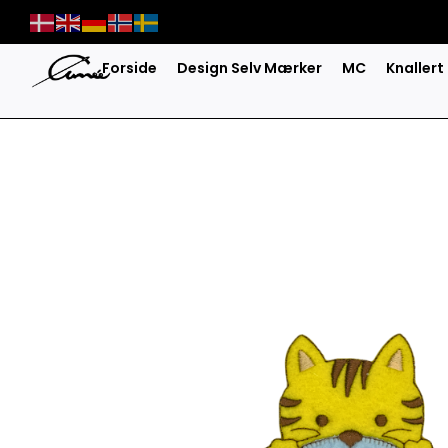
Skip
to
content
Forside
Design Selv Mærker
MC
Knallert