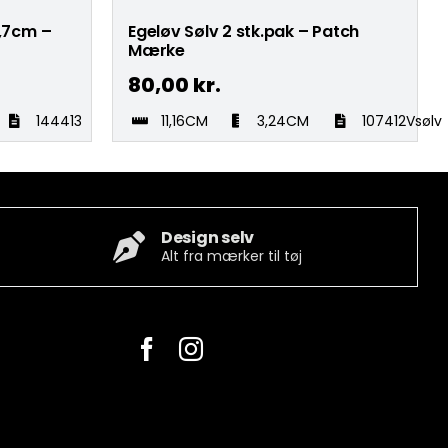
,7cm –
Egeløv Sølv 2 stk.pak – Patch
Mærke
80,00
kr.
144413
11,16CM
3,24CM
107412Vsølv
Design selv
Alt fra mærker til tøj