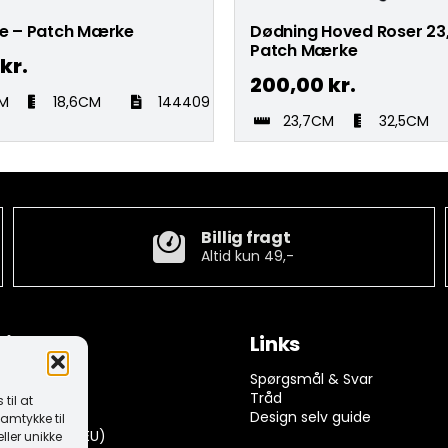
ie – Patch Mærke
Dødning Hoved Roser 23
Patch Mærke
kr.
200,00
kr.
CM
18,6CM
144409
23,7CM
32,5CM
Billig fragt
Altid kun 49,-
tion
Links
ngelser
Spørgsmål & Svar
rivelse
Tråd
til at
k (EU)
Design selv guide
amtykke til
dserklæring (EU)
ller unikke