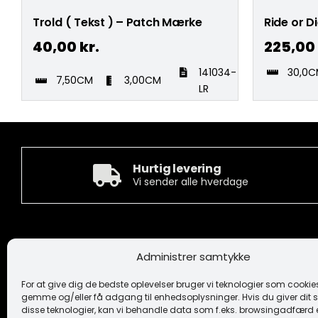
Trold ( Tekst ) – Patch Mærke
Ride or D
40,00
kr.
225,00
141034-
30,0
7,50CM
3,00CM
LR
Hurtig levering
Vi sender alle hverdage
Kontakt
Informa
Administrer samtykke
Camée Broderi A/S
Handelsbeti
Løhdesvej 6
Ansvarsfrask
For at give dig de bedste oplevelser bruger vi teknologier som cookies 
7442 Engesvang
Cookiepoliti
gemme og/eller få adgang til enhedsoplysninger. Hvis du giver dit s
Fortrolighe
disse teknologier, kan vi behandle data som f.eks. browsingadfærd e