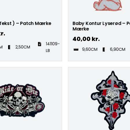
Tekst ) – Patch Mærke
Baby Kontur Lyserød – 
Mærke
r.
40,00
kr.
141109-
CM
2,50CM
9,60CM
6,90CM
LB