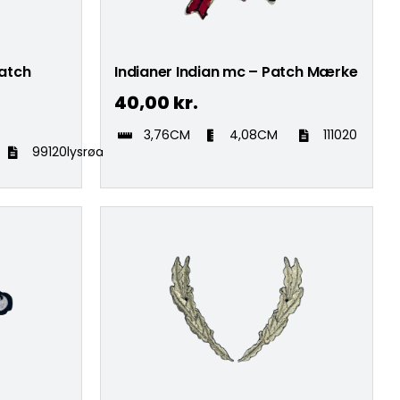
Patch
Indianer Indian mc – Patch Mærke
40,00
kr.
3,76CM
4,08CM
111020
99120lysrød