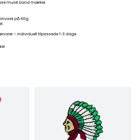
ore musik band mærker.
kinvask på 60g.
l.
ervarer – individuelt tilpassede 1-3 dage
ker