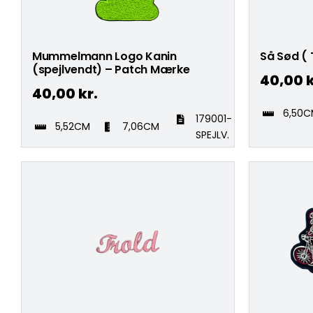
Mummelmann Logo Kanin
Så Sød ( 
(spejlvendt) – Patch Mærke
40,00
k
40,00
kr.
6,50
179001-
5,52CM
7,06CM
SPEJLV.