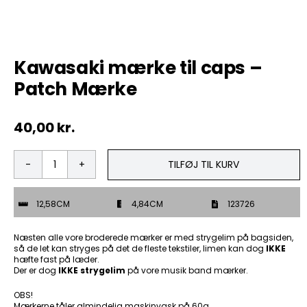
Tobak
Kawasaki mærke til caps –
ØL & Spiritus
Patch Mærke
Andre Mærker
40,00
kr.
Tøj & Andre Varer
TILFØJ TIL KURV
Kawasaki
Rodkasse/Tilbud
mærke
til
12,58CM
4,84CM
123726
caps
-
Patch
Næsten alle vore broderede mærker er med strygelim på bagsiden,
Mærke
så de let kan stryges på det de fleste tekstiler, limen kan dog
IKKE
hæfte fast på læder.
antal
Der er dog
IKKE strygelim
på vore musik band mærker.
OBS!
Mærkerne tåler almindelig maskinvask på 60g.