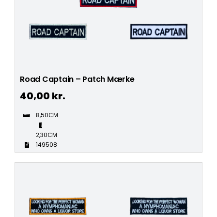
Road Captain – Patch Mærke
40,00
kr.
8,50CM
2,30CM
149508