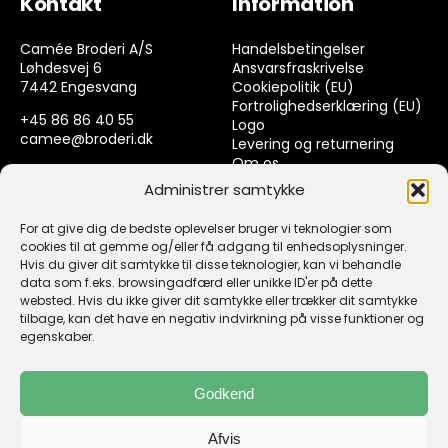
Kontakt
Information
Camée Broderi A/S
Handelsbetingelser
Løhdesvej 6
Ansvarsfraskrivelse
7442 Engesvang
Cookiepolitik (EU)
Fortrolighedserklæring (EU)
+45 86 86 40 55
Logo
camee@broderi.dk
Levering og returnering
Om os
CVR: 13910073
Kontakt
Administrer samtykke
For at give dig de bedste oplevelser bruger vi teknologier som
Links
cookies til at gemme og/eller få adgang til enhedsoplysninger.
Hvis du giver dit samtykke til disse teknologier, kan vi behandle
data som f.eks. browsingadfærd eller unikke ID'er på dette
Spørgsmål & Svar
websted. Hvis du ikke giver dit samtykke eller trækker dit samtykke
Tråd
tilbage, kan det have en negativ indvirkning på visse funktioner og
Design selv guide
egenskaber.
Konto
Godkend
Log ind
Afvis
Klub Mærker