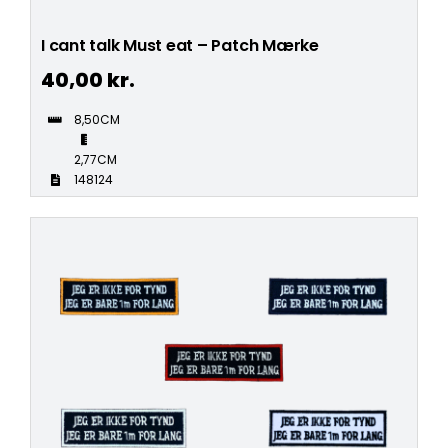
I cant talk Must eat – Patch Mærke
40,00
kr.
8,50CM
2,77CM
148124