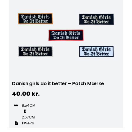
Danish girls do it better – Patch Mærke
40,00
kr.
8,54CM
2,67CM
139426