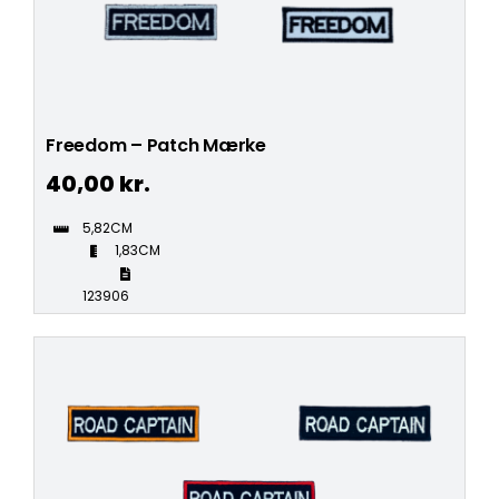
Freedom – Patch Mærke
40,00
kr.
5,82CM
1,83CM
123906