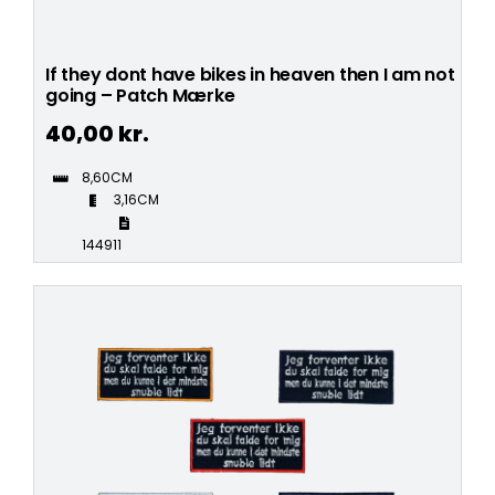
If they dont have bikes in heaven then I am not
going – Patch Mærke
40,00
kr.
8,60CM
3,16CM
144911