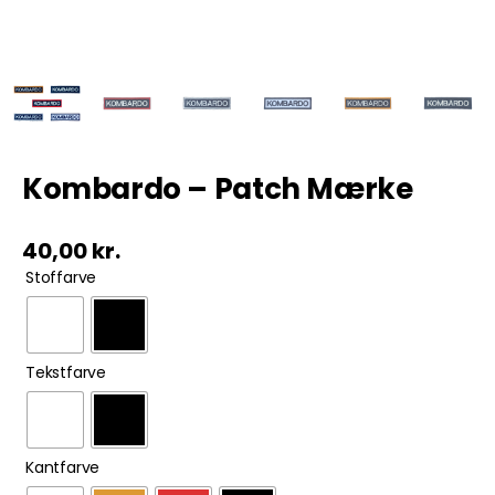
Tobak
ØL & Spiritus
Andre Mærker
Kombardo – Patch Mærke
Tøj & Andre Varer
40,00
kr.

Stoffarve
Rodkasse/Tilbud

Tekstfarve

Kantfarve