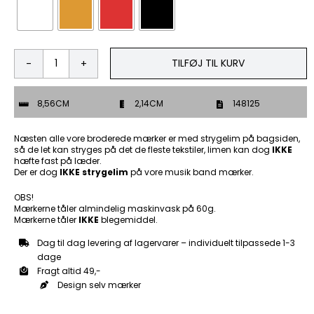
TILFØJ TIL KURV
Kombardo
-
Patch
8,56CM
2,14CM
148125
Mærke
antal
Næsten alle vore broderede mærker er med strygelim på bagsiden,
så de let kan stryges på det de fleste tekstiler, limen kan dog
IKKE
hæfte fast på læder.
Der er dog
IKKE strygelim
på vore musik band mærker.
OBS!
Mærkerne tåler almindelig maskinvask på 60g.
Mærkerne tåler
IKKE
blegemiddel.
Dag til dag levering af lagervarer – individuelt tilpassede 1-3
dage
Fragt altid 49,-
Design selv mærker