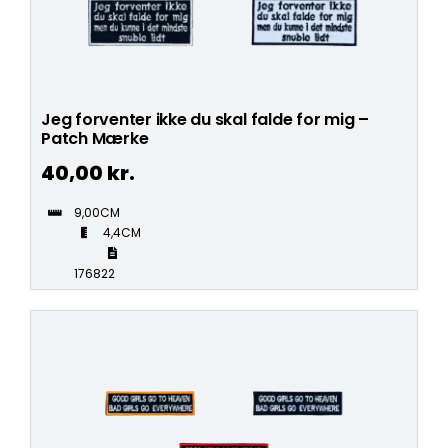
Jeg forventer ikke du skal falde for mig –
Patch Mærke
40,00
kr.
9,00CM
4,4CM
176822