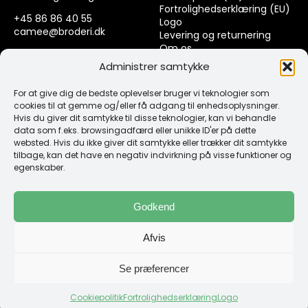
Fortrolighedserklæring (EU)
+45 86 86 40 55
Logo
camee@broderi.dk
Levering og returnering
Om os
CVR: 13910073
Kontakt
Administrer samtykke
For at give dig de bedste oplevelser bruger vi teknologier som
Links
cookies til at gemme og/eller få adgang til enhedsoplysninger.
Hvis du giver dit samtykke til disse teknologier, kan vi behandle
data som f.eks. browsingadfærd eller unikke ID'er på dette
Spørgsmål & Svar
websted. Hvis du ikke giver dit samtykke eller trækker dit samtykke
Tråd
tilbage, kan det have en negativ indvirkning på visse funktioner og
Design selv guide
egenskaber.
Konto
Godkend
Log ind
Afvis
Klub Mærker
Se præferencer
Cookiepolitik
Fortrolighedserklæring
Logo
Copyright 1987 -2026 Camée Broderi | Web by GoGrafix