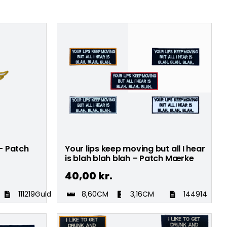
– Patch
Your lips keep moving but all I hear
is blah blah blah – Patch Mærke
40,00
kr.
111219Guld
8,60CM
3,16CM
144914