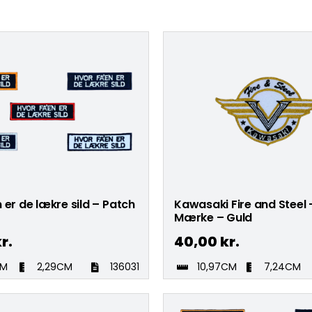
 er de lækre sild – Patch
Kawasaki Fire and Steel 
Mærke – Guld
r.
40,00
kr.
CM
2,29CM
136031
10,97CM
7,24CM