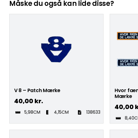
Måske du også kan lide disse?
V 8 – Patch Mærke
Hvor faen
Mærke
40,00
kr.
40,00
k
5,98CM
4,15CM
138633
8,40