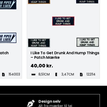
Patch
I Like To Get Drunk And Hump Things
– Patch Mærke
40,00
kr.
154003
8,51CM
3,47CM
122114
Design selv
Alt fra mærker til tøj