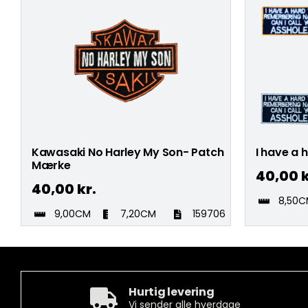
Kawasaki No Harley My Son- Patch
I have a 
Mærke
40,00
k
40,00
kr.
8,50
9,00CM
7,20CM
159706
Hurtig levering
Vi sender alle hverdage