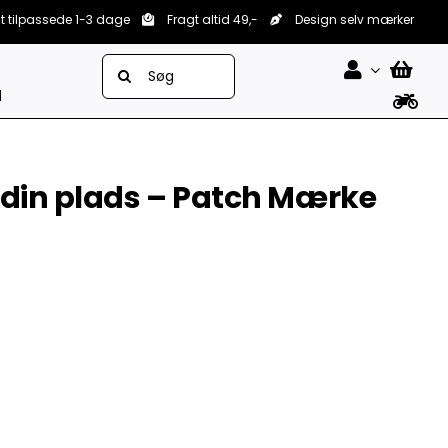
lt tilpassede 1-3 dage
Fragt altid 49,-
Design selv mærker
Søg
efter:
d
 din plads – Patch Mærke


