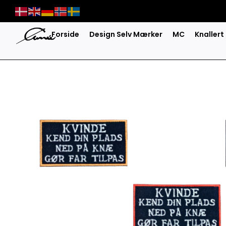
Skip
to
content
Forside
Design Selv Mærker
MC
Knallert