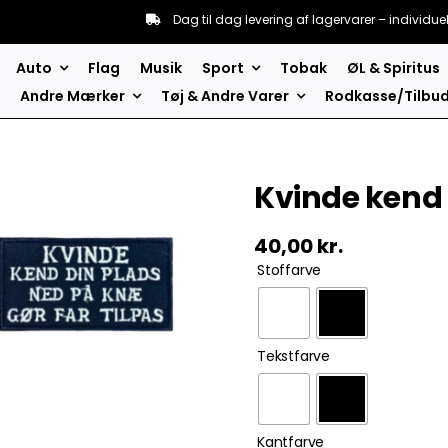
Dag til dag levering af lagervarer – individue
Auto
Flag
Musik
Sport
Tobak
ØL & Spiritus
Andre Mærker
Tøj & Andre Varer
Rodkasse/Tilbu
Kvinde kend
40,00
kr.
Stoffarve
Tekstfarve
Kantfarve