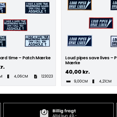
hard time – Patch Mærke
Loud pipes save lives – 
Mærke
r.
40,00
kr.
CM
4,06CM
123023
9,00CM
4,21CM
Billig fragt
Altid kun 49,-