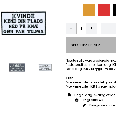
Kvinde
kend
din
SPECIFIKATIONER
plads
-
Patch
Mærke
Næsten alle vore broderede mær
fleste tekstiler, limen kan dog
antal
IK
Der er dog
IKKE strygelim
på v
OBS!
Mærkerne tåler almindelig mas
Mærkerne tåler
IKKE
blegemidde
Dag til dag levering af lag
Fragt altid 49,-
Design selv mær