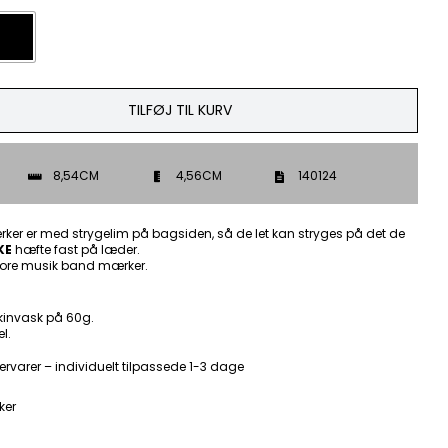
TILFØJ TIL KURV
8,54CM
4,56CM
140124
ker er med strygelim på bagsiden, så de let kan stryges på det de
KE
hæfte fast på læder.
ore musik band mærker.
kinvask på 60g.
l.
ervarer – individuelt tilpassede 1-3 dage
ker