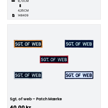
8,70CM
4,35CM
148409
Sgt. of web – Patch Mærke
40,00
kr.