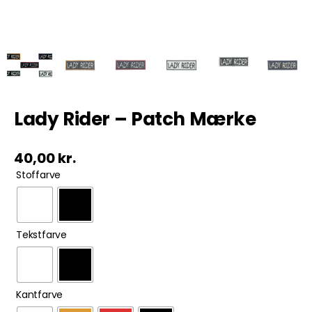
Tobak
ØL & Spiritus
Andre Mærker
Lady Rider – Patch Mærke
Tøj & Andre Varer
40,00
kr.

Stoffarve
Rodkasse/Tilbud

Tekstfarve

Kantfarve