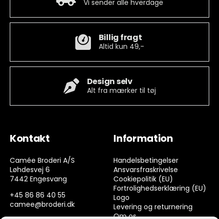
Vi sender alle hverdage
Billig fragt
Altid kun 49,-
Design selv
Alt fra mærker til tøj
Kontakt
Information
Camée Broderi A/S
Handelsbetingelser
Løhdesvej 6
Ansvarsfraskrivelse
7442 Engesvang
Cookiepolitik (EU)
Fortrolighedserklæring (EU)
+45 86 86 40 55
Logo
camee@broderi.dk
Levering og returnering
Om os