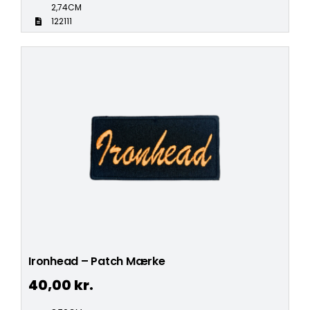
2,74CM
122111
Ironhead – Patch Mærke
40,00
kr.