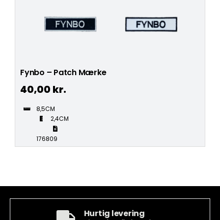
Fynbo – Patch Mærke
40,00
kr.
8,5CM
2,4CM
176809
Hurtig levering