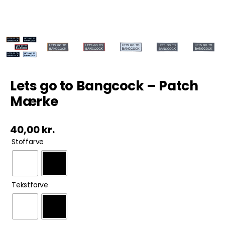
Tobak
ØL & Spiritus
Andre Mærker
Lets go to Bangcock – Patch
Mærke
Tøj & Andre Varer
40,00
kr.
Rodkasse/Tilbud

Stoffarve

Tekstfarve
