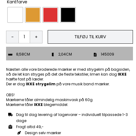
Kantfarve
TILFØJ TIL KURV
Lets
go
to
8,58CM
2,04CM
145009
Bangcock
-
Patch
Næsten alle vore broderede mærker er med strygelim på bagsiden,
Mærke
så de let kan stryges på det de fleste tekstiler, limen kan dog
IKKE
hæfte fast på læder.
antal
Der er dog
IKKE strygelim
på vore musik band mærker.
OBS!
Mærkerne tåler almindelig maskinvask på 60g.
Mærkerne tåler
IKKE
blegemiddel.
Dag til dag levering af lagervarer – individuelt tilpassede 1-3
dage
Fragt altid 49,-
Design selv mærker