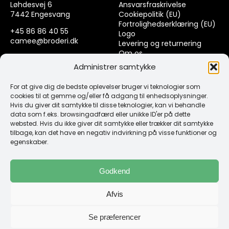
Løhdesvej 6
Ansvarsfraskrivelse
7442 Engesvang
Cookiepolitik (EU)
Fortrolighedserklæring (EU)
+45 86 86 40 55
Logo
camee@broderi.dk
Levering og returnering
Om os
CVR: 13910073
Kontakt
Administrer samtykke
For at give dig de bedste oplevelser bruger vi teknologier som
Links
cookies til at gemme og/eller få adgang til enhedsoplysninger.
Hvis du giver dit samtykke til disse teknologier, kan vi behandle
data som f.eks. browsingadfærd eller unikke ID'er på dette
Spørgsmål & Svar
websted. Hvis du ikke giver dit samtykke eller trækker dit samtykke
Tråd
tilbage, kan det have en negativ indvirkning på visse funktioner og
Design selv guide
egenskaber.
Konto
Godkend
Log ind
Afvis
Klub Mærker
Se præferencer