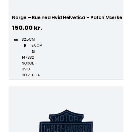
Norge – Bue ned Hvid Helvetica – Patch Mærke
150,00
kr.
32,5CM
12,0CM
147832
NORGE-
HVID.-
HELVETICA