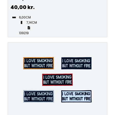
40,00
kr.
6,00CM
7,14CM
139219