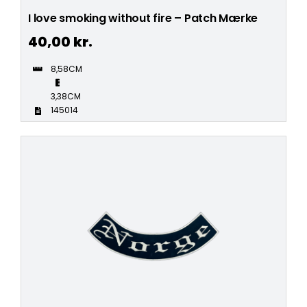
I love smoking without fire – Patch Mærke
40,00
kr.
8,58CM
3,38CM
145014