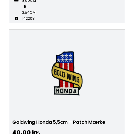
8,50CM
2,54CM
142208
Goldwing Honda 5,5cm – Patch Mærke
40,00
kr.