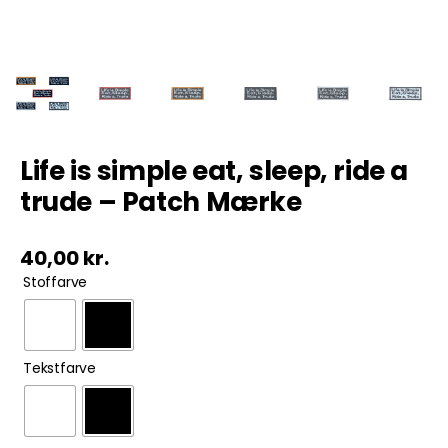
Tobak
ØL & Spiritus
Andre Mærker
Life is simple eat, sleep, ride a
trude – Patch Mærke
Tøj & Andre Varer
40,00
kr.
Rodkasse/Tilbud

Stoffarve

Tekstfarve
