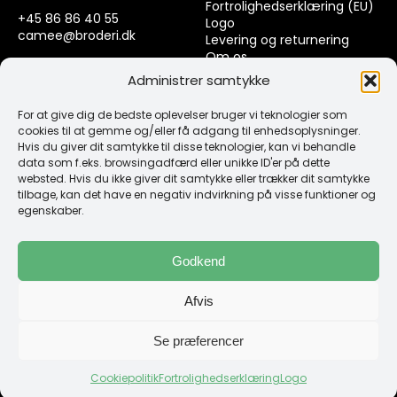
Fortrolighedserklæring (EU)
+45 86 86 40 55
Logo
camee@broderi.dk
Levering og returnering
Om os
CVR: 13910073
Kontakt
Administrer samtykke
For at give dig de bedste oplevelser bruger vi teknologier som
Links
cookies til at gemme og/eller få adgang til enhedsoplysninger.
Hvis du giver dit samtykke til disse teknologier, kan vi behandle
data som f.eks. browsingadfærd eller unikke ID'er på dette
Spørgsmål & Svar
websted. Hvis du ikke giver dit samtykke eller trækker dit samtykke
Tråd
tilbage, kan det have en negativ indvirkning på visse funktioner og
Design selv guide
egenskaber.
Konto
Godkend
Log ind
Afvis
Klub Mærker
Se præferencer
Cookiepolitik
Fortrolighedserklæring
Logo
Copyright 1987 -2026 Camée Broderi | Web by GoGrafix