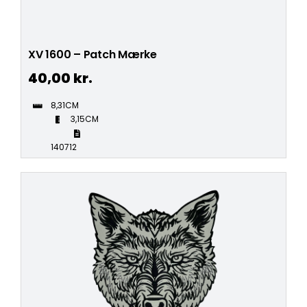
XV 1600 – Patch Mærke
40,00
kr.
8,31CM
3,15CM
140712