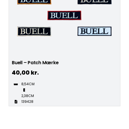
Buell – Patch Mærke
40,00
kr.
8,54CM
2,38CM
139428