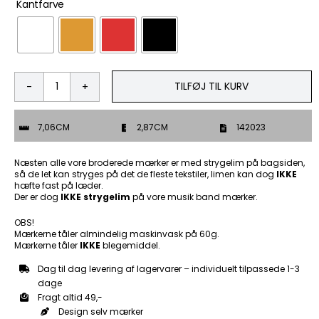
Kantfarve
TILFØJ TIL KURV
Life
is
simple
7,06CM
2,87CM
142023
eat,
sleep,
ride
Næsten alle vore broderede mærker er med strygelim på bagsiden,
a
så de let kan stryges på det de fleste tekstiler, limen kan dog
IKKE
hæfte fast på læder.
trude
Der er dog
IKKE strygelim
på vore musik band mærker.
-
Patch
OBS!
Mærke
Mærkerne tåler almindelig maskinvask på 60g.
antal
Mærkerne tåler
IKKE
blegemiddel.
Dag til dag levering af lagervarer – individuelt tilpassede 1-3
dage
Fragt altid 49,-
Design selv mærker